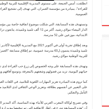
انطلقت، أمس الجمعة، على مستوى المديرية الإقليمية للتربية الوطنية
للقراءة”، بمبادرة من مؤسسة العمران، التي تهدف إلى تشجيع القراءة
العمومية.
وتستهدف هذه المسابقة، التي شكلت موضوع اتفاقية خاصة بين مؤسسة ا
الدار البيضاء مولاي رشيد، أكثر من 12 ألف ت
الابتدائية، موزعين على 52 مدرسة.
تلميذ وتلميذة ينتمون ل63 مدرسة عمومية، تم إطلاق مسا
للتربية الوطنية مولاي رشيد.
وتهدف هذه المسابقة على وجه الخصوص إلى زرع حب القراءة لدى تلامي
حياتهم اليومية، تزيد من فضولهم وشغفهم بالمعرفة، وتوسع آفاقهم ور
كما تروم هذه المبادرة تعزيز المهارات اللغوية للتلاميذ، في اللغات الع
على التعبير عن أنفسهم بطلاقة، وتعزيز الوعي الثقافي لدى التلاميذ 
التأمل والتفكير.
وفي تصريح لوكالة المغرب العربي للأنباء بهذه المناسبة، أكد المدير 
أن “هذه المسابقة تندرج في إطار الاتفاقية التي تم توقيعها مع وزارة التربي