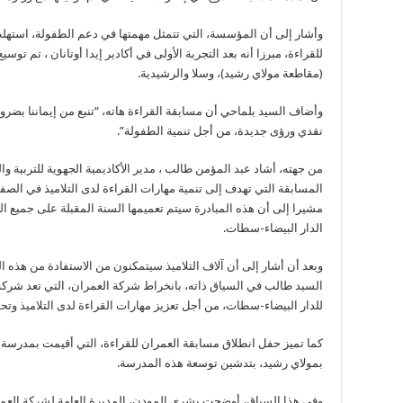
للقراءة، مبرزا أنه بعد التجربة الأولى في أكادير إيدا أوتانان ، تم تو
(مقاطعة مولاي رشيد)، وسلا والرشيدية.
وأضاف السيد بلماحي أن مسابقة القراءة هاته، “تنبع من إيماننا بضرو
نقدي ورؤى جديدة، من أجل تنمية الطفولة”.
من جهته، أشاد عبد المؤمن طالب ، مدير الأكاديمية الجهوية للتربية و
المسابقة التي تهدف إلى تنمية مهارات القراءة لدى التلاميذ في الصف
مشيرا إلى أن هذه المبادرة سيتم تعميمها السنة المقبلة على جميع المدي
الدار البيضاء-سطات.
وبعد أن أشار إلى أن آلاف التلاميذ سيتمكنون من الاستفادة من هذه 
السيد طالب في السياق ذاته، بانخراط شركة العمران، التي تعد شركة م
للدار البيضاء-سطات، من أجل تعزيز مهارات القراءة لدى التلاميذ وتحس
كما تميز حفل انطلاق مسابقة العمران للقراءة، التي أقيمت بمدرسة عبد
بمولاي رشيد، بتدشين توسعة هذه المدرسة.
وفي هذا السياق، أوضحت بشرى المودن، المديرة العامة لشركة العمر