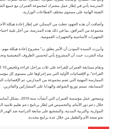
المدرسة يأتي في إطار عمل مشترك لمجموعة العمران مع جميع الشرك
التعبئة الهامة على مستوى مختلف القطاعات الوزارية.
وأضافت أن هذه الجهود جعلت من الممكن، في إطار إعادة هيكلة الأحياء
مجموعة من المرافق، بما في ذلك هذه المدرسة، من أجل تلبية احتي
التجهيزات الأساسية والتجهيزات العمومية.
وأبرزت السيدة المودن أن الأمر يتعلق ب” مشروع إعادة هيكلة مه
مياه الشرب، حيث أن المشروع يأتي لتحسين الظروف المعيشية وتحقي
وتقا
القراءة”، و الإقصائيات الأولية التي يتم إجراؤها على مستوى كل م
الممارسة المهنية التي تضم مجموعة من المدارس، ثم الإقصائيات النها
المسابقة، سيتم توزيع الشواهد والهدايا على المشاركين والفائزين.
ويتمحور عمل مؤسسة العمرا
خلال دعم دور الأيتام، والتحسيس في إطار برنامج دعم تعليم تلاميذ ا
الموازية، والتربية المدنية، والتشجيع على متابعة الدراسة ضد الهدر ا
نحو صحة الأم والطفل من خلال عدة برامج محددة.