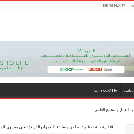
ة
lapresse24 tv
ياسة
lapresse24 tv
د العمل والتجمع العائلي
الرئيسية
/
تعليم
/
انطلاق مسابقة “العمران للقراءة” على مستوى المدير