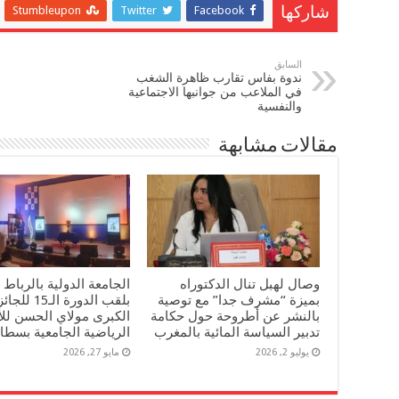
Stumbleupon
Twitter
Facebook
شاركها
السابق
ندوة بفاس تقارب ظاهرة الشغب
في الملاعب من جوانبها الاجتماعية
والنفسية
مقالات مشابهة
وصال لهبل تنال الدكتوراه
الجامعة الدولية بالرباط 
بميزة “مشرف جدا” مع توصية
بلقب الدورة الـ15 لل
بالنشر عن أطروحة حول حكامة
الكبرى مولاي الحسن للأ
تدبير السياسة المائية بالمغرب
الرياضية الجامعية بسطا
يوليو 2, 2026
مايو 27, 2026