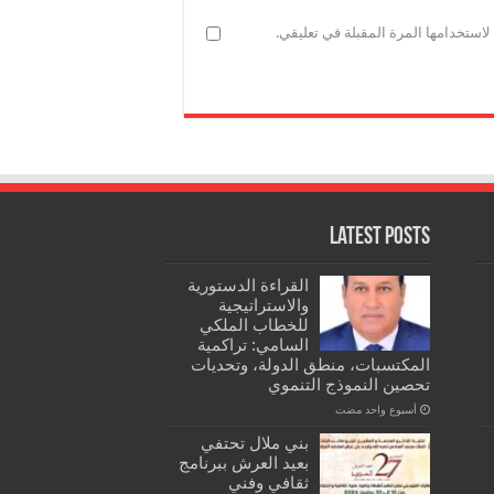
استخدامها المرة المقبلة في تعليقي.
Latest Posts
القراءة الدستورية
والاستراتيجية
للخطاب الملكي
السامي: تراكمية
المكتسبات، منطق الدولة، وتحديات
تحصين النموذج التنموي
‏أسبوع واحد مضت
بني ملال تحتفي
بعيد العرش ببرنامج
ثقافي وفني