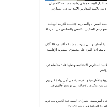
 بالدار البيضاء مولاي رشيد، مسابقة “العمران
 بين تلاميذ المدارس الابتدائية في المدارس
لعمران والمديرية الإقليمية للتربية الوطنية
لميذ وتلميذة، يتابعون دراستهم في الصفين الخامس والسادس من المرحلة
وبعد إطلاق تجربة أولى في أكتوبر 2021 مع المديرية الإقليمية لأكادير إيدا أوتنان، والتي شهدت مشاركة أكثر من 10 آلاف
بقة “العمران للقراءة” اليوم على مستوى المديرية الإقليمية
ذ المدارس الابتدائية، وجعلها عادة متأصلة في
ؤاهم.
ربية والأمازيغية والفرنسية، من أجل زيادة قدرتهم
منذ سن مبكرة، بالإضافة إلى توسيع آفاقهم في
العام لمؤسسة العمران، السيد عبد الحنين بلماحي،
ة الوطنية في دجنبر 2020”.