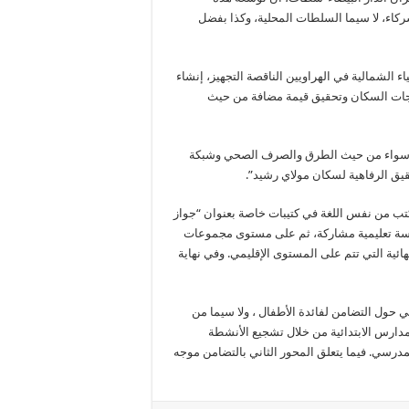
اء، لا سيما السلطات المحلية، وكذا بفضل
 الشمالية في الهراويين الناقصة التجهيز، إنشاء
اجات السكان وتحقيق قيمة مضافة من حيث
م، سواء من حيث الطرق والصرف الصحي وشبكة
ق الرفاهية لسكان مولاي رشيد”.
م مسابقة العمران للقراءة على ثلاث مراحل: قراءة وتلخيص 10 كتب من نفس اللغة في كتيبات خاصة بعنوان “جواز
ؤسسة تعليمية مشاركة، ثم على مستوى مجموعات
ئية التي تتم على المستوى الإقليمي. وفي نهاية
ن التي أنشأت سنة 2010، بشكل أساسي حول التضامن لفائدة الأطفال ، ولا سيما من
لمدارس الابتدائية من خلال تشجيع الأنشطة
لمدرسي. فيما يتعلق المحور الثاني بالتضامن موجه