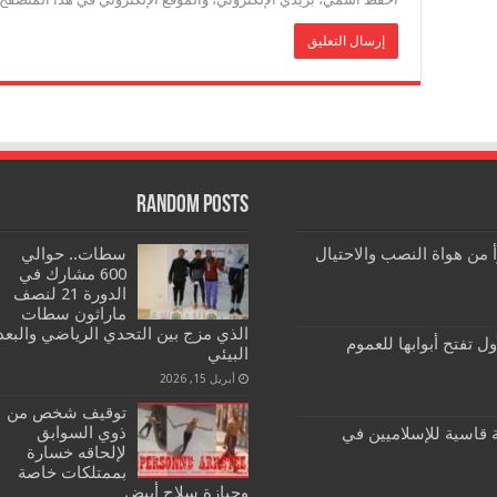
Random Posts
رأ من هواة النصب والاحتيال
سطات.. حوالي
600 مشارك في
الدورة 21 لنصف
ماراثون سطات
الذي مزج بين التحدي الرياضي والبعد
ول تفتح أبوابها للعموم
البيئي
أبريل 15, 2026
توقيف شخص من
ذوي السوابق
تخابات 2021: هزيمة قاسية للإسلاميين في
لإلحاقه خسارة
بممتلكات خاصة
وحيازة سلاح أبيض