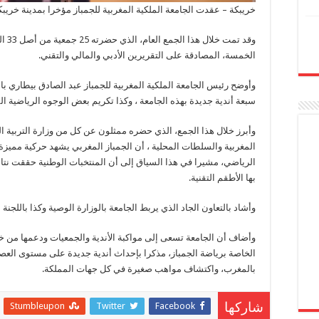
خريبكة – عقدت الجامعة الملكية المغربية للجمباز مؤخرا بمدينة خريبكة جمعها
وقد ت
الخمسة، المصادقة على التقريرين الأدبي والمالي والتقني.
وأوضح رئيس الجامعة الملكية المغربية للجمباز عبد الصادق بيطاري بال
سبعة أندية جديدة بهذه الجامعة ، وكذا تكريم بعض الوجوه الرياضية ال
وأبرز خلال هذا الجمع، الذي حضره ممثلون عن كل من وزارة التربية الوطن
المغربية والسلطات المحلية ، أن الجمباز المغربي يشهد حركية مميزة ر
الرياضي، مشيرا في هذا السياق إلى أن المنتخبات الوطنية حققت نتائ
بها الأطقم التقنية.
وأشاد بالتعاون الجاد الذي يربط الجامعة بالوزارة الوصية وكذا باللجنة ال
وأضاف أن الجامعة تسعى إلى مواكبة الأندية والجمعيات ودعمها من خ
الخاصة برياضة الجمباز، مذكرا بإحداث أندية جديدة على مستوى العص
بالمغرب، واكتشاف مواهب صغيرة في كل جهات المملكة.
Stumbleupon
Twitter
Facebook
شاركها