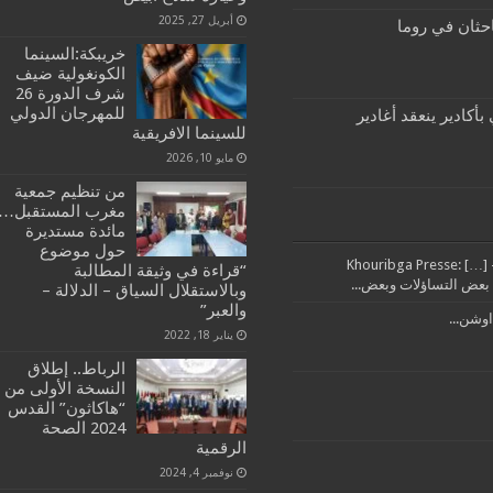
أبريل 27, 2025
احثان في روما
خريبكة:السينما
الكونغولية ضيف
شرف الدورة 26
للمهرجان الدولي
أكادير ينعقد أغادير
للسينما الافريقية
مايو 10, 2026
من تنظيم جمعية
مغرب المستقبل…
مائدة مستديرة
حول موضوع
تدبير مرفق النظافة بإقليم خريبكة من العمالة خرج مايل – Khouribga Presse: […]
“قراءة في وثيقة المطالبة
وبالاستقلال السياق – الدلالة –
والعبر”
اوشن...
يناير 18, 2022
الرباط.. إطلاق
النسخة الأولى من
“هاكاثون” القدس
2024 الصحة
الرقمية
نوفمبر 4, 2024