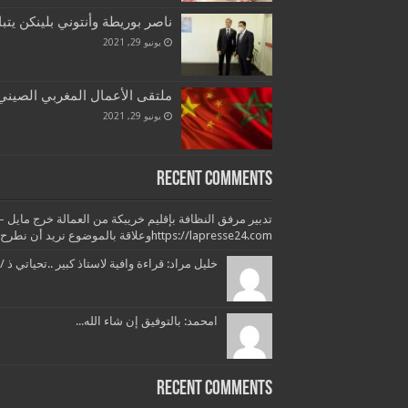
ناصر بوريطة وأنتوني بلينكن يتب
يونيو 29, 2021
ملتقى الأعمال المغربي الصيني ب
يونيو 29, 2021
Recent Comments
https://lapresse24.comوعلاقة بالموضوع نريد أن نطرح بعض التساؤلات وبعض...
خليل مراد: قراءة وافية لاستاذ كبير ..تحياتي ذ /
امحمد: بالتوفيق إن شاء الله...
Recent Comments