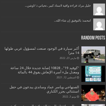
خليل مراد: قراءة وافية لاستاذ كبير ..تحياتي ذ /اوشن...
امحمد: بالتوفيق إن شاء الله...
Random Posts
أكبر سيارة في الوجود صنعت لمسؤول عربي طولها
14 مترا
مارس 23, 2022
“كوفيد 19”.. 10828 إصابة جديدة خلال 24 ساعة
ومعدل ملء أسرة الإنعاش يفوق 44 بالمائة
أغسطس 12, 2021
الصنهاجي وياسر عماد وساندي يبدعون في حفل
استثنائي بجزر الكناري
يونيو 3, 2022