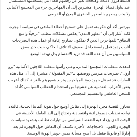
المتظاهرون لافتات وهتافات تعبّر عن رفضهم للغة التي يستخدمها المستشار
عند تناول قضايا الهجرة، مشيرين إلى أن المهاجرين جزء من المجتمع الألماني
ولا يجب ربطهم بالمظهر الحضري للمدن أو الفوضى.
ميرتس أكد أن حكومته تعمل على تصحيح أخطاء الماضي في سياسة الهجرة،
لكنه أشار إلى أن “مظهر المدن” يعكس مشكلات تتطلب “ترحيلًا واسع
النطاق” للمهاجرين الذين لا يملكون تصاريح إقامة أو عمل. هذه التصريحات
أثارت ردود فعل واسعة داخل صفوف الائتلاف الحاكم، حيث حذر بعض
السياسيين من أن هذه اللغة قد تزيد الانقسام بدل تهدئة الوضع.
انتقدت منظمات المجتمع المدني، وعلى رأسها منظمة اللاجئين الألمانية “برو
أزول”، تصريحات ميرتس ووصفتها بـ”غير المقبولة”، مشيرة إلى أن مثل هذه
العبارات قد تعرقل جهود دمج المهاجرين وتزيد شعورهم بالغربة. كذلك أعربت
بعض الأحزاب التقدمية عن خشيتها من استخدام الخطاب السياسي كأداة
للشحن العاطفي والتقسيم المجتمعي.
تتجاوز القضية مجرد الهجرة إلى نقاش أوسع حول هوية ألمانيا الحديثة. فالبلاد
تواجه تحديات ديموغرافية واقتصادية وتحتاج إلى اليد العاملة الأجنبية، في
الوقت الذي يزداد فيه الضغط السياسي من تيارات تطالب بتشديد سياسات
الهجرة واللجوء. الاحتجاجات الأخيرة تكشف أن النقاش حول الهجرة لم يعد
إداريًا أو قانونيًا فقط، بل أصبح مسألة تمس جوهر الهوية الوطنية.