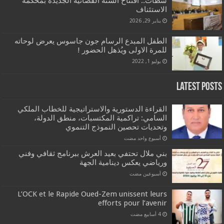
سطات.. افتتاح السنة القضائية الجديدة بمحكمة
الاستئناف
يناير 29, 2026
الطفل المبدع الرسام جون جاسوس يعرض لوحاته
للمرة الاولى ويُذهل الحضور !
يوليو 1, 2022
Latest Posts
القراءة الدستورية والاستراتيجية للخطاب الملكي
السامي: تراكمية المكتسبات، منطق الدولة،
وتحديات تحصين النموذج التنموي
‏أسبوع واحد مضت
بني ملال تحتفي بعيد العرش ببرنامج ثقافي وفني
ورياضي يعكس دينامية الجهة
‏أسبوعين مضت
L’OCK et le Rapide Oued-Zem unissent leurs
efforts pour l’avenir