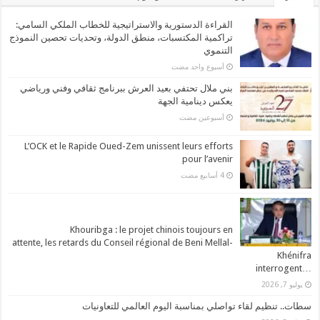
القراءة الدستورية والاستراتيجية للخطاب الملكي السامي:
تراكمية المكتسبات، منطق الدولة، وتحديات تحصين النموذج
التنموي
‏أسبوع واحد مضت
بني ملال تحتفي بعيد العرش ببرنامج ثقافي وفني ورياضي
يعكس دينامية الجهة
‏أسبوعين مضت
L’OCK et le Rapide Oued-Zem unissent leurs efforts
pour l’avenir
Khouribga : le projet chinois toujours en
attente, les retards du Conseil régional de Beni Mellal-
Khénifra
…interrogent
يوليو 7, 2026
سطات.. تنظيم لقاء تواصلي بمناسبة اليوم العالمي للتعاونيات