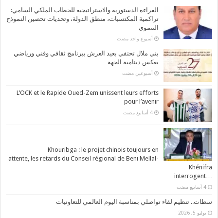
القراءة الدستورية والاستراتيجية للخطاب الملكي السامي:
تراكمية المكتسبات، منطق الدولة، وتحديات تحصين النموذج
التنموي
‏أسبوع واحد مضت
بني ملال تحتفي بعيد العرش ببرنامج ثقافي وفني ورياضي
يعكس دينامية الجهة
‏أسبوعين مضت
L’OCK et le Rapide Oued-Zem unissent leurs efforts
pour l’avenir
Khouribga : le projet chinois toujours en
attente, les retards du Conseil régional de Beni Mellal-
Khénifra
…interrogent
سطات.. تنظيم لقاء تواصلي بمناسبة اليوم العالمي للتعاونيات
يوليو 5, 2026