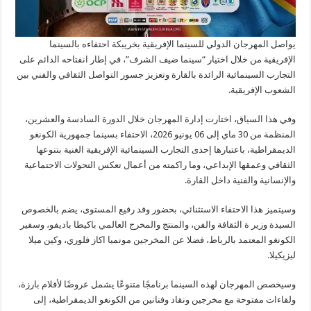
يواصل المهرجان الدولي للسينما الإفريقية بخريبكة احتفاءه بالسينما
الإفريقية من خلال اختيار “سينما ضيف الشرف”، في إطار انفتاحه الدائم على
التجارب السينمائية الرائدة بالقارة وتعزيز جسور التواصل الثقافي والفني بين
الشعوب الإفريقية.
وفي هذا السياق، اختارت إدارة المهرجان خلال الدورة السادسة والعشرين،
المنظمة من 30 ماي إلى 06 يونيو 2026، الاحتفاء بسينما جمهورية الكونغو
الديمقراطية، باعتبارها إحدى التجارب السينمائية الإفريقية الغنية بتنوعها
الثقافي وعمقها الإبداعي، وما راكمته من أعمال تعكس التحولات الاجتماعية
والإنسانية والفنية داخل القارة.
وسيتميز هذا الاحتفاء الاستثنائي، بحضور وفد رفيع المستوى، يضم بالخصوص
السيدة وزير ة الثقافة والفن، والمنتج والمخرج العالمي باكيطا باديفو، وسفير
الكونغو المعتمد بالرباط، فضلا عن المخرجين مونمبا اكاز فلوري، وكين ميلا
ليزيكيلا.
وسيخصص المهرجان لهذه السينما برنامجًا متنوعًا يشمل عروضًا لأفلام بارزة،
ولقاءات مفتوحة مع مخرجين ونقاد وفنانين من الكونغو الديمقراطية، إلى