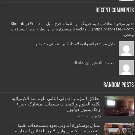
Recent Comments
تدبير مرفق النظافة بإقليم خريبكة من العمالة خرج مايل – Khouribga Presse:
[…] https://lapresse24.comوعلاقة بالموضوع نريد أن نطرح بعض التساؤلات
وبعض...
خليل مراد: قراءة وافية لاستاذ كبير ..تحياتي ذ /اوشن...
امحمد: بالتوفيق إن شاء الله...
Random Posts
انطلاق المؤتمر الدولي الثاني للهندسة الكيميائية
بكلية العلوم والتقنيات بسطات بمشاركة خبراء
وأكاديميون دوليون
يونيو 29, 2021
سباق بوسكورة الدولي يعود بمستجدات تقنية
وتنظيمية…وحضور وازن لابرز العدائين المغاربة