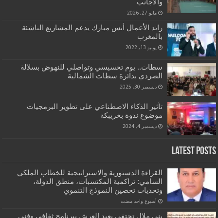
والاجانب
مايو 27, 2026
رائد الأعمال أنس مبارك يدعم المشاريع الناشئة
بالمغرب
يونيو 13, 2022
سطات.. يوم تحسيسي وتواصلي للنهوض بسلالة
الصردي بدائرة سطات الشمالية
ديسمبر 30, 2025
تأثير الذكاء الاصطناعي على تطوير البرمجيات
موضوع ندوة بخريبكة
ديسمبر 4, 2024
Latest Posts
القراءة الدستورية والاستراتيجية للخطاب الملكي
السامي: تراكمية المكتسبات، منطق الدولة،
وتحديات تحصين النموذج التنموي
‏أسبوع واحد مضت
بني ملال تحتفي بعيد العرش ببرنامج ثقافي وفني