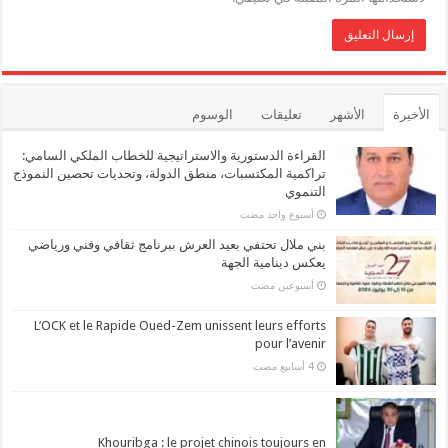
الأخيرة
الأشهر
تعليقات
الوسوم
القراءة الدستورية والاستراتيجية للخطاب الملكي السامي:
تراكمية المكتسبات، منطق الدولة، وتحديات تحصين النموذج
التنموي
‏أسبوع واحد مضت
بني ملال تحتفي بعيد العرش ببرنامج ثقافي وفني ورياضي
يعكس دينامية الجهة
‏أسبوعين مضت
L’OCK et le Rapide Oued-Zem unissent leurs efforts
pour l’avenir
Khouribga : le projet chinois toujours en