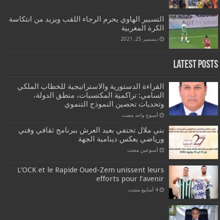
التسيير الهاوي يحرم الرجاء اللقب ويزيد من انتكاسة
الكرة المغربية
ديسمبر 25, 2021
Latest Posts
القراءة الدستورية والاستراتيجية للخطاب الملكي
السامي: تراكمية المكتسبات، منطق الدولة،
وتحديات تحصين النموذج التنموي
‏أسبوع واحد مضت
بني ملال تحتفي بعيد العرش ببرنامج ثقافي وفني
ورياضي يعكس دينامية الجهة
‏أسبوعين مضت
L’OCK et le Rapide Oued-Zem unissent leurs
efforts pour l’avenir