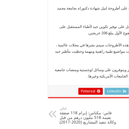
 على أطروحة لنيل شهادة دكتوراه بجامعة محمد
ل على توفير تكوين جيد لأطباء المستقبل على
بلغ 206 خريجين.
 هذه الأطروحات سيتم نشرها في مجلات عالمية ،
 مواضيع طبية راهنية ومهمة وحظيت بتأطير جيد
ر ويتوفرون على وسائل لوجستية ومنصات جامعية
لجامعات الأمريكية وغيرها.
Pinterest
LinkedIn
التالي
فاس- مكناس: إبرام 118 صفقة
بقيمة 518 مليون درهم من قبل
وكالة تنفيذ المشاريع (2020-2017)