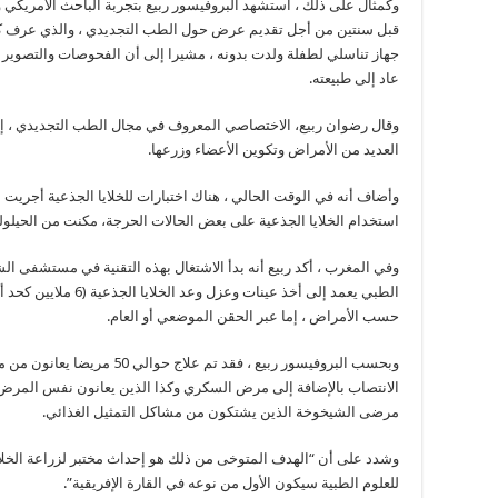
وكمثال على ذلك ، استشهد البروفيسور ربيع بتجربة الباحث الأمريكي و
قبل سنتين من أجل تقديم عرض حول الطب التجديدي ، والذي عرف كيف 
جهاز تناسلي لطفلة ولدت بدونه ، مشيرا إلى أن الفحوصات والتصوير 
عاد إلى طبيعته.
وقال رضوان ربيع، الاختصاصي المعروف في مجال الطب التجديدي ، إنه 
العديد من الأمراض وتكوين الأعضاء وزرعها.
استخدام الخلايا الجذعية على بعض الحالات الحرجة، مكنت من الحيلول
وفي المغرب ، أكد ربيع أنه بدأ الاشتغال بهذه التقنية في مستشفى الشي
الطبي يعمد إلى أخذ عينا
حسب الأمراض ، إما عبر الحقن الموضعي أو العام.
وبحسب البروفيسور ربيع ، فقد ت
الانتصاب بالإضافة إلى مرض السكري وكذا الذين يعانون نفس المرض
مرضى الشيخوخة الذين يشتكون من مشاكل التمثيل الغذائي.
وشدد على أن “الهدف المتوخى من ذلك هو إحداث مختبر لزراعة الخل
للعلوم الطبية سيكون الأول من نوعه في القارة الإفريقية”.