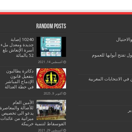
Random Posts
الاحتيال
10240 إصابة
جديدة ومعدل ملء
أسرة الإنعاش بلغ
ول تفتح أبوابها للعموم
52 بالمائة
أغسطس 14, 2021
دكاترة يطالبون
بتفعيل قانون
الإدماج المباشر
في خطة العدالة
أكتوبر 9, 2025
الأمين العام
للأصالة والمعاصرة
ير
يدعو الى تخصيص
ميزانية من عائدات
الفوسفاط لتنمية خريبكة
أغسطس 29, 2021