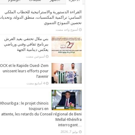
القراءة الدستورية والاستراتيجية للخطاب الملكي
السامي: تراكمية المكتسبات، منطق الدولة، وتحديا
تحصين النموذج التنموي
‏أسبوع واحد مضت
بني ملال تحتفي بعيد العرش
ببرنامج ثقافي وفني ورياضي
يعكس دينامية الجهة
‏أسبوعين مضت
’OCK et le Rapide Oued-Zem
unissent leurs efforts pour
l’avenir
Khouribga : le projet chinois
toujours en
attente, les retards du Conseil régional de Beni
Mellal-Khénifra
…interrogent
يوليو 7, 2026