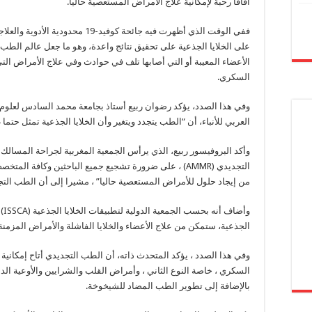
آفاقا رحبة لإمكانية علاج الأمراض المستعصية حاليا.
ففي الوقت الذي أظهرت فيه جائحة كوفي
على الخلايا الجذعية على تحقيق نتائج واعدة، وهو ما جعل عالم الطب 
الأعضاء المعيبة أو التي أصابها تلف في حوادث وفي علاج الأمراض التي
السكري.
وفي هذا الصدد، يؤكد رضوان ربيع أستاذ بجامعة محمد السادس لعلوم ا
العربي للأنباء، أن “الطب يتجدد ويتغير وأن الخلايا الجذعية تمثل حتم
التجديدي (AMMR) ، على ضرورة تشجيع جميع الباحثين وكافة
من إيجاد حلول للأمراض المستعصية حاليا” ، مشيرا إلى أن الطب التج
وأض
الجذعية، ستمكن من علاج الأعضاء والخلايا الفاشلة والأمراض المزمن
وفي هذا الصدد ، يؤكد المتحدث ذاته، أن الطب التجديدي أتاح إمكا
السكري ، خاصة النوع الثاني ، وأمراض القلب والشرايين والأوعية الد
بالإضافة إلى تطوير الطب المضاد للشيخوخة.