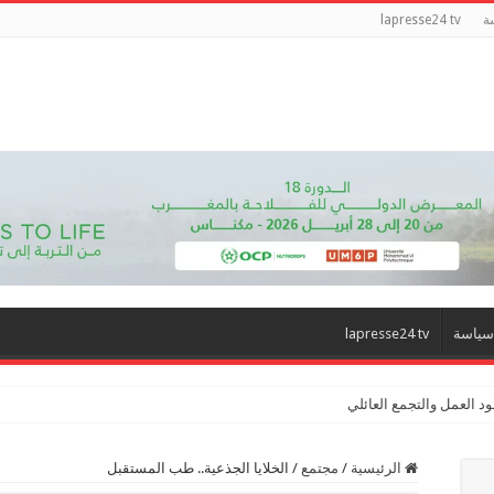
ة
lapresse24 tv
سياسة
lapresse24 tv
د العمل والتجمع العائلي
الرئيسية
/
مجتمع
/
الخلايا الجذعية.. طب المستقبل