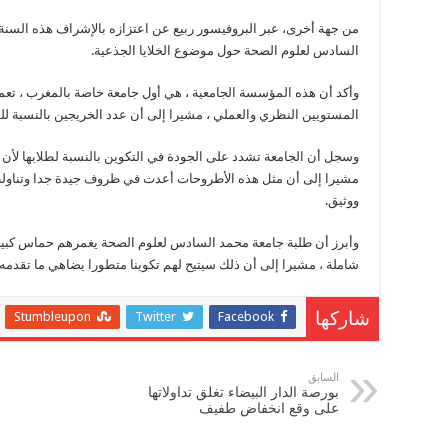
من جهة أخرى، عبر البروفيسور ربيع عن اعتزازه بالإشراف هذه السنة
السادس لعلوم الصحة حول موضوع الخلايا الجذعية.
وأكد أن هذه المؤسسة الجامعية ، هي أول جامعة خاصة بالمغرب ، تعم
المستويين النظري والعملي ، مشيرا إلى أن عدد الخريجين بالنسبة للفوج الأول ي
وسجل أن الجامعة تشدد على الجودة في التكوين بالنسبة لطلابها لأن
مشيرا إلى أن مثل هذه الأطروحات أعدت في ظروف جيدة جدا وتناولت
ووثيق.
وأبرز أن طلبة جامعة محمد السادس لعلوم الصحة يغمرهم حماس كبي
شاملة ، مشيرا إلى أن ذلك سيتيح لهم تكوينا متطورا يضاهي ما تقدمه ا
Stumbleupon
Twitter
Facebook
شاركها
السابق
بورصة الدار البيضاء تغلق تداولاتها
على وقع انخفاض طفيف