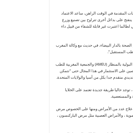
د-19 محدودية الأدوية والعلاجات المقدمة في الوقت الراهن، ساعد الاعتماد
ينفتح على بدائل أخرى تتراوح بين تصنيع وزرع
 لطالما اعتبرت غير قابلة للشفاء من قبيل داء
لصحة بالدار البيضاء، في حديث مع وكالة المغرب
ا طب المستقبل”.
وأكد البروفيسور ربيع، الذي يرأس الجمعية المغربية لجراحة المسالك البولية بالمنظار (AMEU) والجمعية المغربية للطب
 المتخصصين على الاستثمار في هذا المجال حتى “نتمكن
ديدي متقدم جدا بكل من آسيا والولايات المتحدة.
اف أنه بحسب الجمعية الدولية لتطبيقات الخلايا الجذعية (ISSCA) ، توجد حاليا طريقة جديدة تعتمد على الخلايا
ة والمستعصية.
نية علاج عدد من الأمراض ومنها على الخصوص مرض
موية ، والأمراض العصبية مثل مرض الباركنسون ،