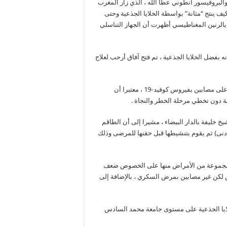
البروفيسور أنطوني عطا الله ، الذي زار المغرب
ينتج “مثانة” بواسطة الخلايا الجذعية وحتى
بالرنين المغناطيسي أظهرت أن الجهاز التناسلي
بفضل الخلايا الجذعية ، تم فتح آفاق أرحب لعلاج
وأضاف أنه في الوقت الحالي ، هناك اختبارات للخلايا الجذعية أجريت على مصابين بفيروس كوفيد-19 ، معتبرا أن
ة دون تخطي مرحلة الخطر والنجاة .
خ خليفة بالدار البيضاء ، مشيرا إلى أن الطاقم
ت وعزل وعد الخلايا الجذعية (6 ملايين كحد أدنى) ثم يقوم بتنشيطها قبل حقنها للمرضى وذلك
م علاج حوالي 50 مريضا يعانون من مجموعة من الأمراض منها على الخصوص ضعف
 لكن غير مصابين بمرض السكري ، بالإضافة إلى
ايا الجذعية على مستوى جامعة محمد السادس