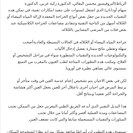
الرباط(البروفيسور محسن البقالي، الدكتورة زكية عربي، الدكتورة
سهام أودانان) الدي اشتغل لسنوات على تنفيذ ابتكارات تقنية، في تمكن هده
التقنيات الجديدة من جعل بعض أنواع الجراحة المعقدة لإزالة المياه البيضاء أو
الجْلاله أسهل من الناحية التقنية وتتفادى مضاعفات الجراحة الكلاسيكية عند
بعض فئات من المرضى المصابين بالجْلاله.
جراحة المياه البيضاء أو الجْلاله في الحالات البسيطة والعاديةأضحت
سهلة وتعطي نتائج ممتازة بفضل إدخال الآليات
والتكنولوجيات الجديدة والتقنيات المتطورة سواء في مراحل التشخيص أو
العلاج، ومكنت هده التطورات المتاحة لطب العيون بالمغرب من التمتع
بمستوى عالي يضاهي نظيره في أوروبا.
لكن في بعض الاحيان يتم تشخيص إعتام عدسة العين في وقت متأخر أو
يرتبط المرض في احيان أخرى باعتلال آخر للعين يجعل العين أكثر هشاشة
والجراحة أكثر تعقيدا وبنتائج أقل.
هذا البديل التقني الدي أبدعه الفريق الطبي المغربي جعل من الممكن تجنب
المضاعفات ومدة العملية أقصر وأكثر أمانا من خلال تجنب
المناورات والتقنيات المستعملة سابقا والتي كانت تضعف العين.
تستهدف هده التطويرات أمراضًا شائعة بشكل متزايد نظرًا لشيخوخة السكان