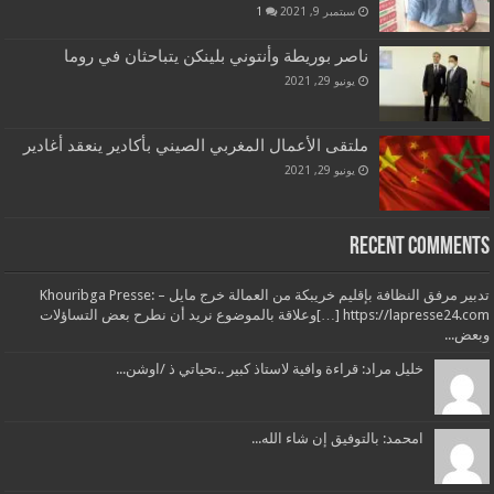
سبتمبر 9, 2021
1
ناصر بوريطة وأنتوني بلينكن يتباحثان في روما
يونيو 29, 2021
ملتقى الأعمال المغربي الصيني بأكادير ينعقد أغادير
يونيو 29, 2021
Recent Comments
تدبير مرفق النظافة بإقليم خريبكة من العمالة خرج مايل – Khouribga Presse:
[…] https://lapresse24.comوعلاقة بالموضوع نريد أن نطرح بعض التساؤلات
وبعض...
خليل مراد: قراءة وافية لاستاذ كبير ..تحياتي ذ /اوشن...
امحمد: بالتوفيق إن شاء الله...