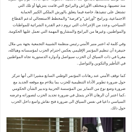
منذ تنصيبها، وبمختلف الأوراش والبرامج التي قامت بتنزيلها أو تلك التي
تشتغل على تنفيذها، خاصة فيما يتعلق بالورش الملكي الكبير الحماية
الاجتماعية، وبرامج “أوراش” و”فرصة” والمخطط الاستعجالي لدعم القطاع
السياحي، وعدد من الإجراءات التي تروم دعم القدرة الشرائية للمواطنات
والمواطنين، وغيرها من البرامج والمشاريع المهمة التي تعمل عليها الحكومة.
وفي كلمة له اعتبر منير الأمني رئيس منظمة الشبيبة التجمعية بجهة بني ملال
خنيفرة أن تنظيم المؤتمر الإقليمي يعكس احترام الحزب لمؤسساته وهياكله،
معربا في ذات السياق أن الحزب سيواصل وأدواره الدستورية تجاه المواطنين
في التأطير والتكوين والتواصل .
كما توقف الأمني عند رهانات المؤتمر الوطني السابع مشيرا الى أنها تتركز
حول ضرورة تطوير الأداة التنظيمية للحزب بما يتلاءم مع موقعه الجديد مع
ضرورة وضع نوع من التمايز بين المؤسسة الحزبية وتدبير الشأن الحكومي
،كما اعتبر أن الرهان الآخر يتمثل في ضرورة تجديد الحزب لتصوراته وعرضه
السياسي داعيا في نفس السياق الى ضرورة فتح نقاش واسع داخل الحزب
حول ذلك.