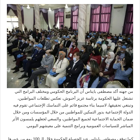
من جهته أكد مصطفى بايتاس
أن البرنامج الحكومي ومختلف البرامج التي
تشتغل عليها الحكومة برئاسة عزيز أخنوش، تعكس تطلعات المواطنين،
وتبتغي تحقيقها، لاسيما بناء مجتمع قائم على التماسك الإجتماعي تقوم فيه
الدولة الإجتماعية بدور التمكين للمواطنين من خلال المؤسسات ومن خلال
ضمان الحماية الاجتماعية لجميع المواطنين، والسعي لجعلهم يلمسون الأثر
المباشر للسياسات العمومية وبرامج التنمية على معيشهم اليومي.
كما توقف مصطفى بايتاس عند الحصيلة الحكومة خلال الـ 100 يوم من عمرها