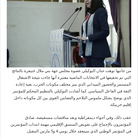
من جانبها نوهت حنان البوكيلي عضوة مجلس جهة بني ملال خنيفرة بالنتائج
التي تم تحقيقها في الانتخابات الماضية معتبرة أنها جاءت نتيجة الاشتغال
المستمر والحضور الميداني الذي ميز مختلف مكونات الحزب، بغية إعادة
الثقة في الفاعل السياسي. كما أشادت البوكيلي بالتنظيم المحكم للمؤتمر
الذي يوضح بشكل ملموس التلاحم والتضامن القوي بين كل مكوناته داخل
إقليم خريبكة.
عقب ذلك، وفي أجواء ديمقراطية وبعد مناقشات مستفيضة، صادق
المؤتمرون بالإجماع على تفويض المنسق الإقليمي مهمة انتداب المؤتمرين
في المؤتمر الوطني الذي سينعقد خلال يومي 4 و5 مارس المقبل.