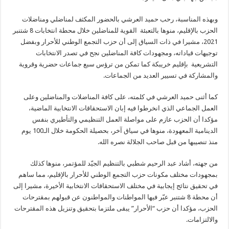
وبهذه المناسبة، رحب حميد العرشي بالحضور المكثف لمناضلي ومناضلات
الحزب بالإقليم، منوها بالتعبئة القوية للمناضلين خلال محطة انتخابات 8 شتنبر
2021، مشيرا في ذات السياق إلى أن حزب التجمع الوطني للأحرار وبفضل
توجيهات قياداته، ومجهودات كافة المناضلين نجح في تصدر الانتخابات
التشريعية بإقليم خريبكة كما تمكن من ترؤس سبع جماعات حضرية وقروية
والمشاركة في تسيير العديد من الجماعات.
كما أثنى حميد العرشي في كلمته، على كافة المناضلات والمناضلين وعلى
العمل الجماعي الذي انخرطوا فيه إبان الاستحقاقات الانتخابية الماضية،
مؤكدا أن الحزب عازم على مواصلة العمل التنظيمي والتأطيري بنفس
الدينامية المعهودة، منوها في سياق آخر، بحصيلة الحكومة خلال الـ100 يوم
منذ تنصيبها من قبل صاحب الجلالة نصره الله.
من جهته، أشاد عبد الرحيم شطبي بالتنظيم الجيّد للمؤتمر، منوها كذلك
بمجهودات مختلف مكونات حزب التجمع الوطني للأحرار بالإقليم، مما ساهم
في تحقيق نتائج إيجابية في مختلف الاستحقاقات الانتخابية الأخيرة، مشيرا إلى
أن محطة 8 شتنبر عبّر فيها المواطنات والمواطنون عن قبولهم بمقترحات
الحزب، مؤكدا أن حزب “الأحرار” يبقى ملتزما بتحقيق وتنزيل هذه المقترحات
والالتزامات.