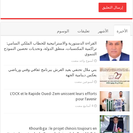
الأخيرة
الأشهر
تعليقات
الوسوم
القراءة الدستورية والاستراتيجية للخطاب الملكي السامي:
تراكمية المكتسبات، منطق الدولة، وتحديات تحصين النموذج
التنموي
‏أسبوع واحد مضت
بني ملال تحتفي بعيد العرش ببرنامج ثقافي وفني ورياضي
يعكس دينامية الجهة
‏أسبوعين مضت
L’OCK et le Rapide Oued-Zem unissent leurs efforts
pour l’avenir
Khouribga : le projet chinois toujours en