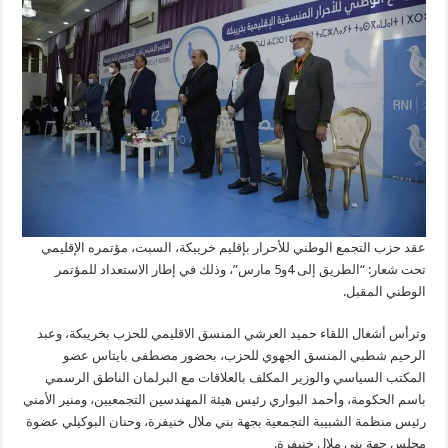
عقد حزب التجمع الوطني للأحرار بإقليم خريبكة، السبت، مؤتمره الإقليمي
تحت شعار: “الطريق إلى 4و5 مارس”، وذلك في إطار الاستعداد للمؤتمر
الوطني المقبل.
وترأس أشغال اللقاء حميد العرشي المنسق الاقليمي للحزب بخريبكة، وعبد
الرحيم شطبي المنسق الجهوي للحزب، بحضور مصطفى بايتاس عضو
المكتب السياسي والوزير المكلف بالعلاقات مع البرلمان الناطق الرسمي
باسم الحكومة، وأحمد البواري رئيس هيئة المهندسين التجمعيين، ومنير الأمني
رئيس منظمة الشبيبة التجمعية بجهة بني ملال خنيفرة، وحنان البوكيلي عضوة
مجلس جهة بني ملال خنيفرة.