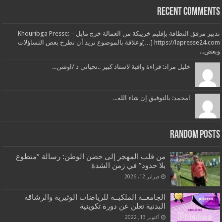
Recent Comments
تدبير مرفق النظافة بإقليم خريبكة من العمالة خرج مايل – Khouribga Presse:
[…] https://lapresse24.comوعلاقة بالموضوع نريد أن نطرح بعض التساؤلات
وبعض...
خليل مراد: قراءة وافية لاستاذ كبير ..تحياتي ذ /اوشن...
امحمد: بالتوفيق إن شاء الله...
Random Posts
من قلب المهجر إلى حضن الوطن: رسالة “متطوع
بلا حدود” في زمن الشدة
فبراير 12, 2026
الجامعــة الملكيــة للرياضات الوثيرية والرشاقة
البدنية تعلن عن دورة تكوينية
أكتوبر 13, 2022