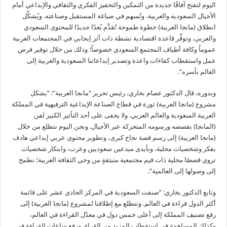
اليوم لتفتح آفاقًا جديدة من التمكين والتحفيز الفكري والثقافي والإبداعي أمام
الأجيال السعودية والعربية، وتُسهم في صياغة المستقبل وصناعته. ويُشكِّل
انطلاق (مانجا العربية) خطوة طموحة تُقدِّم بُعدًا جديدًا للمحتوى السعودي
والعربي، وتوفِّر قاعدة اقتصادية نشطة ذات أثر إيجابي في المجتمعات العربية
عموماً وكافة أطياف المجتمع السعودي خصوصاً؛ وذلك من خلال توفير فرص
عمل واستقطاب كفاءات واعدة وتصدير إبداعاتنا السعودية والعربية إلى
العالم بأسره”.
وبدوره، قال الدكتور عصام بخاري، رئيس تحرير “مانجا العربية”: “يشكل
مشروع (مانجا العربية) ثورة في قطاع الصناعة الإبداعية الترفيهية في المملكة
العربية السعودية والعالم العربي. ولا يخفى على أحد التأثير الكبير لفن
(المانجا) بقصصه ورسومه المتحركة عبر الأجيال. ونحن اليوم نتطلع من خلال
(مانجا العربية) إلى رسم قصة نجاح كبرى، وتطوير محتوى عربي إبداعي هادف
بفكر وشخصيات محلية، وبأيدى مبدعين سعوديين وعرب، وابتكار شخصيات
تروي قصصًا محلية ذات قيم مجتمعية منبثقةٍ من وحي الثقافة العربية؛ نطمح
إلى وصولها إلى العالمية”.
وتابع الدكتور بخاري: “صنفت السعودية في المركز الحادي عشر على قائمة
أكثر الدول قراءة في العالم. ونتطلع مع إطلاقنا لمشروع (مانجا العربية) إلى
رفع تصنيف المملكة إلى أعلى خمس دول في معدّل القراءة في العالم،
وكذلك المساهمة في استقطاب المزيد من القراء، ورفع ساعات القراءة في