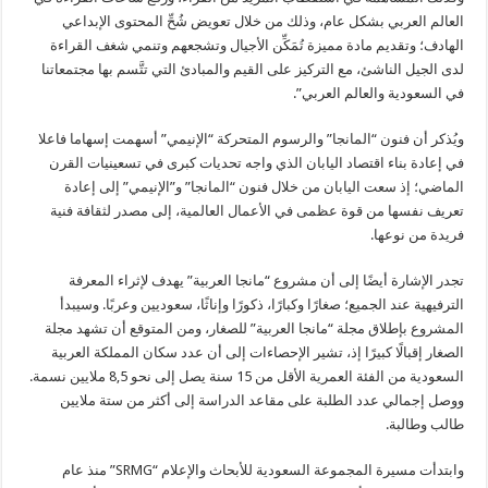
العالم العربي بشكل عام، وذلك من خلال تعويض شُحِّ المحتوى الإبداعي
الهادف؛ وتقديم مادة مميزة تُمَكِّن الأجيال وتشجعهم وتنمي شغف القراءة
لدى الجيل الناشئ، مع التركيز على القيم والمبادئ التي تتَّسم بها مجتمعاتنا
في السعودية والعالم العربي”.
ويُذكر أن فنون “المانجا” والرسوم المتحركة “الإنيمي” أسهمت إسهاما فاعلا
في إعادة بناء اقتصاد اليابان الذي واجه تحديات كبرى في تسعينيات القرن
الماضي؛ إذ سعت اليابان من خلال فنون “المانجا” و”الإنيمي” إلى إعادة
تعريف نفسها من قوة عظمى في الأعمال العالمية، إلى مصدر لثقافة فنية
فريدة من نوعها.
تجدر الإشارة أيضًا إلى أن مشروع “مانجا العربية” يهدف لإثراء المعرفة
الترفيهية عند الجميع؛ صغارًا وكبارًا، ذكورًا وإناثًا، سعوديين وعربًا. وسيبدأ
المشروع بإطلاق مجلة “مانجا العربية” للصغار، ومن المتوقع أن تشهد مجلة
الصغار إقبالًا كبيرًا إذ، تشير الإحصاءات إلى أن عدد سكان المملكة العربية
السعودية من الفئة العمرية الأقل من 15 سنة يصل إلى نحو 8,5 ملايين نسمة.
ووصل إجمالي عدد الطلبة على مقاعد الدراسة إلى أكثر من ستة ملايين
طالب وطالبة.
وابتدأت مسيرة المجموعة السعودية للأبحاث والإعلام “SRMG” منذ عام