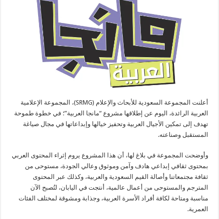
أعلنت المجموعة السعودية للأبحاث والإعلام (SRMG)، المجموعة الإعلامية
العربية الرائدة، اليوم عن إطلاقها مشروع “مانجا العربية”؛ في خطوة طموحة
تهدف إلى تمكين الأجيال العربية وتحفيز خيالها وإبداعاتها في مجال صياغة
المستقبل وصناعته.
وأوضحت المجموعة في بلاغ لها، أن هذا المشروع يروم إثراء المحتوى العربي
بمحتوى ثقافي إبداعي هادف وآمن وموثوق وعالي الجودة، مستوحى من
ثقافة مجتمعاتنا وأصالة القيم السعودية والعربية، وكذلك عبر المحتوى
المترجم والمستوحى من أعمال عالمية، أنتجت في اليابان، لتُصبح الآن
مناسبة ومتاحة لكافة أفراد الأسرة العربية، وجذابة ومشوقة لمختلف الفئات
العمرية.