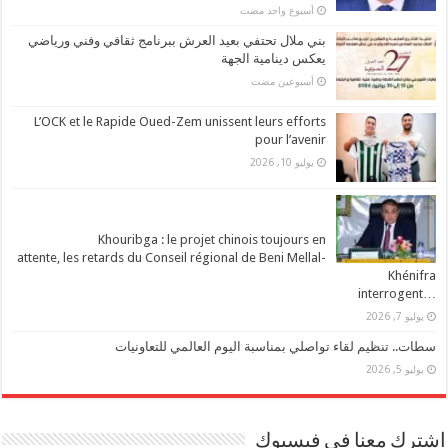
‏أسبوع واحد مضت
بني ملال تحتفي بعيد العرش ببرنامج ثقافي وفني ورياضي
يعكس دينامية الجهة
‏أسبوعين مضت
L’OCK et le Rapide Oued-Zem unissent leurs efforts
pour l’avenir
يوليو 10, 2026
Khouribga : le projet chinois toujours en
attente, les retards du Conseil régional de Beni Mellal-
Khénifra
…interrogent
يوليو 7, 2026
سطات.. تنظيم لقاء تواصلي بمناسبة اليوم العالمي للتعاونيات
يوليو 5, 2026
اشترك معنا في فيسبوك