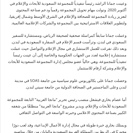
وعينت جمانا الراشد رئيساً تنفيذياً للمجموعة السعودية للأبحاث والإعلام في
أكتوبر 2020. وتولت مهام تحويل المجموعة رقمياً ودعم صناعة المحتوى
لتعزيز ريادة المجموعة للصحافة والإعلام في الشرق الأوسط وشمال إفريقيا،
ولتطوير العلاقات الاستراتيجية بين المجموعة والشركات الإعلامية العالمية.
وعملت جمانا سابقاً كمراسلة صحفية لصحيفة الرياض، ومستشارة للسفير
السعودي في لندن، وترأست قسم الإعلام في السفارة السعودية في لندن.
وبعد ذلك تفرغت للعمل الاستشاري في مجال الإعلام والتواصل حيث عملت
مستشارة إعلامية لعدد من الجهات الحكومية والخاصة إلى أن عينت رئيساً
تنفيذياً للمجموعة. وهي حالياً عضو مجلس إدارة المجموعة السعودية للأبحاث
والإعلام وشركة أرقام للاستثمار.
وحصلت جمانا على بكالوريوس علوم سياسية من جامعة SOAS في مدينة
لندن وعلى الماجستير في الصحافة الدولية من جامعة سيتي لندن.
أما عصام بخاري فيشغل منصب رئيس تحرير “مانجا العربية” التابعة للمجموعة
السعودية للأبحاث والإعلام، ويدير مشروع “مانجا العربية” منطلقًا من شغفه
الكبير بصناعة المحتوى الاعلامي وخبرته الواسعة في التواصل الثقافي
ويمتلك بخاري خبرة طويلة في مجال إدارة الأعمال الإبداعية، وقد لعب دورًا
محوريًا في الربط بين المملكة العربية السعودية واليابان من خلال مناصبه