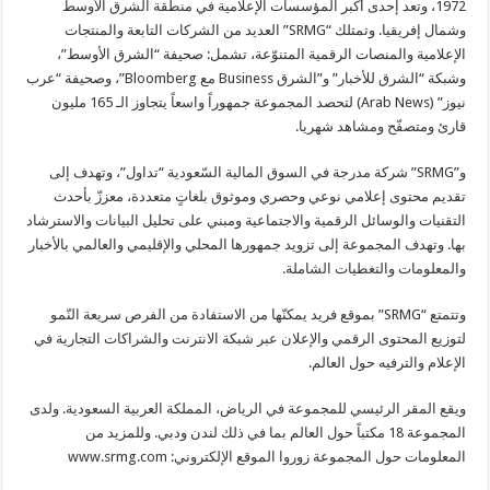
1972، وتعد إحدى أكبر المؤسسات الإعلامية في منطقة الشرق الأوسط
وشمال إفريقيا. وتمتلك “SRMG” العديد من الشركات التابعة والمنتجات
الإعلامية والمنصات الرقمية المتنوّعة، تشمل: صحيفة “الشرق الأوسط”،
وشبكة “الشرق للأخبار” و”الشرق Business مع Bloomberg”، وصحيفة “عرب
نيوز” (Arab News) لتحصد المجموعة جمهوراً واسعاً يتجاوز الـ 165 مليون
قارئ ومتصفّح ومشاهد شهريا.
و”SRMG” شركة مدرجة في السوق المالية السّعودية “تداول”، وتهدف إلى
تقديم محتوى إعلامي نوعي وحصري وموثوق بلغاتٍ متعددة، معززّ بأحدث
التقنيات والوسائل الرقمية والاجتماعية ومبني على تحليل البيانات والاسترشاد
بها. وتهدف المجموعة إلى تزويد جمهورها المحلي والإقليمي والعالمي بالأخبار
والمعلومات والتغطيات الشاملة.
وتتمتع “SRMG” بموقع فريد يمكنّها من الاستفادة من الفرص سريعة النّمو
لتوزيع المحتوى الرقمي والإعلان عبر شبكة الانترنت والشراكات التجارية في
الإعلام والترفيه حول العالم.
ويقع المقر الرئيسي للمجموعة في الرياض، المملكة العربية السعودية. ولدى
المجموعة 18 مكتباً حول العالم بما في ذلك لندن ودبي. وللمزيد من
المعلومات حول المجموعة زوروا الموقع الإلكتروني: www.srmg.com