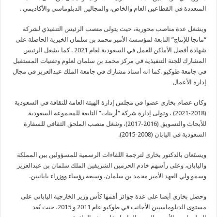
المتعددة في القطاعين العام والخاص، والمجالين الدبلوماسي والأكاديمي .
ويشغل عدة مناصب محورية، حيث يتولى منصب الرئيس التنفيذي لشركة
“مانجا للإنتاج” التابعة لمؤسسة الأمير محمد بن سلمان الخيرية الحاصلة على
شهادة أفضل الأماكن للعمل في السعودية لعام 2021 . كما يشغل الرئيس
المشارك للجنة التنفيذية في مركز محمد بن سلمان لعلوم وتقنيات المستقبل
في جامعة طوكيو .كما انه أستاذ مشارك في جامعة الملك عبدالعزيز في مجال
إدارة الأعمال
وكان عصام بخاري عضوا في مجلس إدارة الهيئة العامة للثقافة في السعودية
(2018-2021) ، وتولى إدارة شركة “أرينات” التابعة للمجموعة السعودية
للأبحاث والتسويق (2016-2017)، وشغل منصب الملحق الثقافي للسفارة
السعودية في اليابان (2008-2015).
ويستَعان بالدكتور بخاري لترجمة اللقاءات الرسمية للمسؤولين بين المملكة
واليابان، وعلى رأسهم خادم الحرمين الشريفين الملك سلمان بن عبدالعزيز
وسمو ولي العهد الأمير محمد بن سلمان، وسبعة رؤساء ووزراء يابانيين.
وحصل بخاري أيضا على عدة جوائز أهمها كأس وزير الخارجية الياباني على
مستوى الدبلوماسيين الأجانب في طوكيو عام 2011 و 2015، حيث يُعد