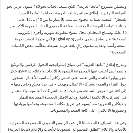
ويتضمّن مشروع “مانجا العربية”، الذي يسعى لجذب نحو 180 مليون عربي نحو
القراءة الترفيهية، إطلاق مجلتين باللغة العربية، إحداهما: “مانجا العربية
للصغار”، المعنية بصناعة محتوى مناسب للأعمار ما بين 10 إلى 15 عاما،
والثانية: “مانجا العربية”، المختصة بصناعة المحتوى للفئات العمرية الأكبر من
15 عامًا. وستتاح المجلتان مجانًا بنسخ مطبوعة شهرية وأخرى إلكترونية
أسبوعية؛ عبر تطبيق رقمي خاص (Digital App) لكلٍ منهما، لتوفير تجربة
ممتعة وآمنة، وتقديم محتوى راقٍ بلغة عربية بسيطة مطعَّمة ببعض الكلمات
السعودية”.
ويندرج إطلاق “مانجا العربية” في سياق إستراتيجية التحول الرقمي والتوسّع
والنمو التي أعلنت عنها المجموعة السعودية للأبحاث والإعلام (SRMG)، خلال
شهر يوليو الفائت، والتي تعتمد على خمس ركائز أساسية للأعمال، تتمحور
حول القراء والعملاء وشركاء الأعمال، وتهدف – في جزءٍ محدّدٍ وخاص منها –
إلى اقتناص الفرص السانحة من حيث إقامة الشراكات العالمية، والاستثمار
في الشركات الإعلامية الناشئة، ودعم الأفكار الجديدة المسانِدة للتميُّز
والابتكار والتطوير؛ مما يُسهم في تعزيز مكانة المجموعة وتقدّمها وريادتها
وحضورها الإعلامي، على كافة الصعد والمستويات.
وفي هذا السياق، قالت جمانا الراشد، الرئيس التنفيذي للمجموعة السعودية
للأبحاث والإعلام: “تُطلق المجموعة السعودية للأبحاث والإعلام (مانجا العربية)