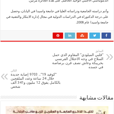
الدبلوماسي الأجنبي الوحيد الحاصل على هذه الجائزة مرتين.
وأتم دراسته الجامعية ودراساته العليا في جامعة واسيدا في اليابان، وحصل
على درجة الدكتوراة في الدراسات الدولية في مجال إدارة الابتكار والتقنية في
جامعة واسيدا عام 2008.
السابق
“قلبي الميلودي” المقاوم الذي حمل
السلاح في وجه الاحتلال الفرنسي
بخريبكة وعاش نصف قرن برصاصة
في جسده
التالي
“كوفيد 19”.. 9703 إصابة جديدة
خلال 24 ساعة وعدد الملقحين
بالكامل يفوق 12 مليون و341 ألف
شخص
مقالات مشابهة