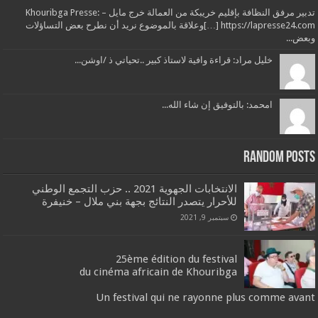
تدبير مرفق النظافة بإقليم خريبكة من العمالة خرج مايل – Khouribga Presse:
[…] https://lapresse24.comوعلاقة بالموضوع نريد أن نطرح بعض التساؤلات
وبعض...
خليل مراد: قراءة وافية لاستاذ كبير ..تحياتي ذ /اوشن...
امحمد: بالتوفيق إن شاء الله...
Random Posts
الانتخابات الجهوية 2021 .. حزب التجمع الوطني
للأحرار يتصدر النتائج بجهة بني ملال – خنيفرة
سبتمبر 9, 2021
25ème édition du festival
du cinéma africain de Khouribga
Un festival qui ne rayonne plus comme avant