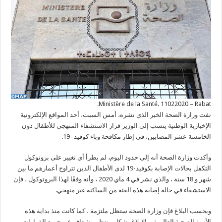
Ministère de la Santé. 11022020 – Rabat.
نفت وزارة الصحة الخبر الذي نشره، أمس السبت، أحد المواقع الإلكترونية
الإخبارية الوطنية ينسب إلى الوزير قرار الاستشفاء المنهجي للأطفال دون
الخامسة عشر المصابين، في إطار مكافحة وباء كوفيد -19.
وأكدت وزارة الصحة أنه إلى حدود اليوم، لم يطرأ أي تغيير على بروتوكول
التكفل بحالات الإصابة بكوفيد-19 لدى الأطفال الذين تتراوح أعمارهم ما بين
شهر و 18 سنة ، والذي نشر في 4 ماي 2020 ، وأنه وفقًا لهذا البروتوكول ، فإن
الاستشفاء في حالة إصابة هذه الفئة من الساكنة غير منهجي.
وبحسب البلاغ فإن وزارة الصحة ستظل ملتزمة ، كما كانت منذ بداية هذه
الأزمة الصحية العالمية ، بالإبلاغ بشكل منتظم وشفاف عن جميع القرارات