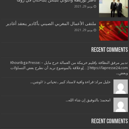
ناصر بوريطة وأنتوني بلينكن يتباحثان في روما
يونيو 29, 2021
ملتقى الأعمال المغربي الصيني بأكادير ينعقد أغادير
يونيو 29, 2021
Recent Comments
تدبير مرفق النظافة بإقليم خريبكة من العمالة خرج مايل – Khouribga Presse:
[…] https://lapresse24.comوعلاقة بالموضوع نريد أن نطرح بعض التساؤلات
وبعض...
خليل مراد: قراءة وافية لاستاذ كبير ..تحياتي ذ /اوشن...
امحمد: بالتوفيق إن شاء الله...
Recent Comments