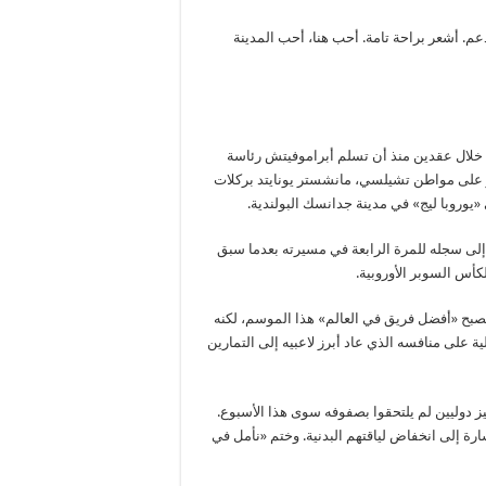
عم. أشعر براحة تامة. أحب هنا، أحب المدينة
اً خلال عقدين منذ أن تسلم أبراموفيتش رئاسة
از على مواطن تشيلسي، مانشستر يونايتد بركلات
لى سجله للمرة الرابعة في مسيرته بعدما سبق
بح «أفضل فريق في العالم» هذا الموسم، لكنه
 على منافسه الذي عاد أبرز لاعبيه إلى التمارين
 دوليين لم يلتحقوا بصفوفه سوى هذا الأسبوع.
رة إلى انخفاض لياقتهم البدنية. وختم «نأمل في