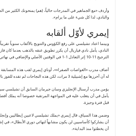
وأردف «مع الجماهير في المدرجات حالياً، (هم) يمنحونك الكثير من الد
والنادي، لذا كل شيء على ما يرام».
إيمري لأوّل ألقابه
وبينما اعتاد تشيلسي على رفع الكؤوس والتتويج بالألقاب سنوياً تقريب
النادي، يأمل نادي فياريال أن يكرر تطويق عنقه بالذهب بعدما كان ف
الترجيح 11-10 إثر التعادل 1-1 في الوقتين الأصلي والإضافي في نهائي «يوروبا ليج» في مدينة جدانسك البولندية.
أضاف مدرب «الغواصات الصفراء»، أوناي إيمري لقب هذه المسابقة إ
له أن أحرزها مع إشبيلية 3 مرات، لكن هذه النجاحات لم تقده للفوز بالكأس السوبر الأوروبية.
يؤمن مدرب أرسنال الإنجليزي وسان جيرمان السابق أن تشيلسي سيص
يأمل في أن يتغلب عليه في المواجهة المرتقبة خصوصا أنه يملك أفضلية
قبل فترة وجيزة.
وضمن هذا السياق، قال إيمري «يملك تشيلسي لاعبين إيطاليين وإنجليز
أن يشاركوا كأساسيين لن يكون مشابهاً لنهائي دوري الأبطال»، في إشا
أن يخطئوا منذ البداية».