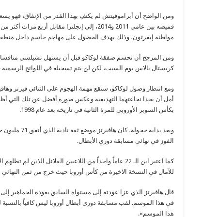
ومن الواضح أن أبراموفيتش لم يكتفِ بهذا القدر من الإنفاق، فهو يسع
مواطنه إيفرتون، وذلك بهدف الحصول على مهاجم حاسم داخل منطقة 
ومن المرجح أن تحسم صفقة لوكاكو قبل أن يستهل تشيلسي منافسات ا
كريستال بالاس يوم السبت، لكن لن يتم تسجيله في اللوائح الرسمية 
ومع انتظار وصول لوكاكو، ستقع مهمة الهجوم على الثنائي فيرنر وه
أمل أن يجدا نجاعتهما التهديفية وعكس صورة أفضل عن تلك التي أظهر
بكأس السوبر الأوروبي للمرة الثانية في تاريخه بعد عام 1998.
وبعد بداية خجولة،
الفوز في نهائي مسابقة دوري الأبطال.
كما اعتبر ابن الـ 22 عاماً واحداً من اللاعبين القلائل الذي
للآمال في النسخة الاخيرة من كأس أوروبا حيث خرج من ثمن النهائي أما
قال هافيرتز الذي عزا عودته إلى مستواه السابق بعودة الجماهير إلى ا
في هذا الموسم. لقب مسابقة دوري أبطال أوروبا ليس كافياً بالنسبة لن
هذا الموسم».