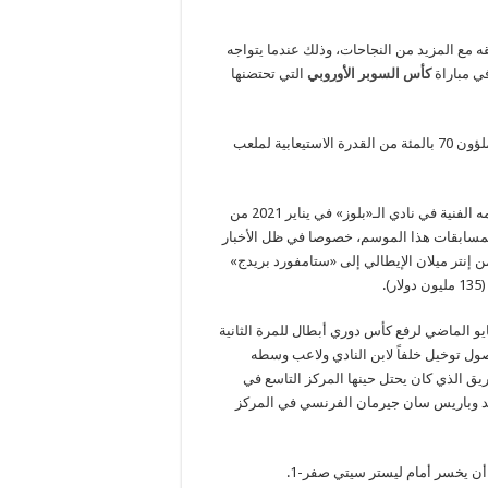
 مع المزيد من النجاحات، وذلك عندما يتواجه
ي مباراة
كأس السوبر الأوروبي
التي تحتضنها
وستقام المباراة في عاصمة أيرلندا الشمالية أمام 13 ألف متفرج سيملؤون 70 بالمئة من القدرة الاستيعابية لملعب
رفع التأثير السحري للمدرب الألماني توماس توخيل عقب تسلمه مهامه الفنية في نادي الـ«بلوز» في يناير 2021 من
لمسابقات هذا الموسم، خصوصا في ظل الأخبار
ن إنتر ميلان الإيطالي إلى «ستامفورد بريدج»
 الماضي لرفع كأس دوري أبطال للمرة الثانية
2012، وذلك بعد 5 أشهر فقط من وصول توخيل خلفاً لابن النادي ولاعب وسطه
يق الذي كان يحتل حينها المركز التاسع في
موند وباريس سان جيرمان الفرنسي في المركز
ن يخسر أمام ليستر سيتي صفر-1.