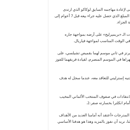
ى لإعادة مهاجمه السابق لوكاكو الذي ارتدى
قميصه بين عامي 2011 و2014، إلى إنجلترا مقابل أربع مرات أكثر من المبلغ الذي حصل عليه جراء بيعه قبل 7 أعوام إلى
الجزاء.
لـ «بريميرليج» على أرضه بمواجهة جاره
في الوقت المناسب لمواجهة فياريال.
افيرتز في ثاني موسم لهما بقميص تشيلسي، على
اها في الموسم المنصرم، لقيادة فريقهما للفوز
 كان هافيرتز موضع ثقة ناديه الذي أنفق 71 مليون جنيه إسترليني للتعاقد معه، عندما سجل له هدف
ن لم تطلهم الانتقادات في صفوف المنتخب الألماني المخيب
م انكلترا بخسارته صفر-2.
لمدرجات «أعتقد أنه أمامنا العديد من الأهداف
ا، نريد أن نفوز بالمزيد وهذا هو هدفنا الأساسي