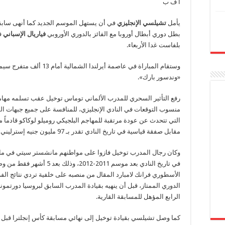
أ ف ب
يأمل
تشيلسي الإنجليزي
في أن يستهل الموسم الجديد كما أنهى سابقه
بطل دوري أبطال أوروبا مع الفائز بالدوري الأوروبي
فياريال الإسباني
ف
بلفاست غدا الأربعاء.
«وندسور بارك».
منسوب التوقعات في النادي الإنجليزي، للمنافسة على جميع جبهات ا
التي تتحدث عن عودة مرتقبة للمهاجم البلجيكي روميلو لوكاكو قادماً م
مقابل صفقة قياسية في تاريخ النادي تقدر بـ 97 مليون جنيه إسترليني (135 مليون دولار).
وكان رجال المدرب توخيل فازوا على مواطنهم مانشستر سيتي في مايو
في تاريخ النادي بعد موسم 2011-
الأسطوري فرانك لامبارد المقال من منصبه على خلفية تردي نتائج الفر
الدوري الممتاز، قبل أن ينهيه بقيادة المدرب السابق لبروسيا دورت
الرابع المؤهل للمسابقة القارية.
كما وصل تشيلسي بقيادة توخيل إلى نهائي مسابقة كأس إنجلترا قبل أ