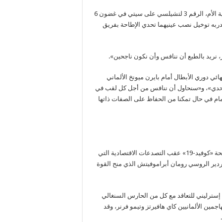
حمل الفوز في مدينة بورتو البرتغالية المضيفة لنهائي المسابقة القارية الأم، الرقم 3 لتشيلسي على سيتي في غضون 6
ربه توخيل نصب عينيهما تحدي الإطاحة بفريق
ي دوري الأبطال أمام بايرن ميونخ الألماني
حدي»، و«سنحاول أن ننافس من أجل كل لقب في
مام في حال تمكنا من الحفاظ على الصفات ذاتها
وخلافاً للعديد من الأندية الأوروبية العملاقة التي عانت من تداعيات جائحة «كوفيد-19» عقب التصدعات الاقتصادية التي
ردير الروسي رومان أبراموفيتش الذي منح القوة
سي في الموسم الماضي قرابة 200 مليون جنيه إسترليني للتعاقد مع كل من الحارس السنغالي
جمين الألمانيين كاي هافيرتز وتيمو فرنر، وقد