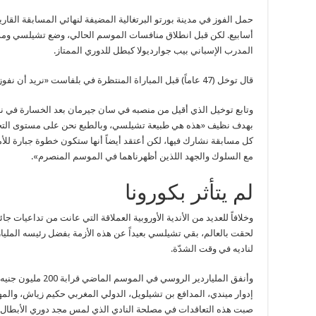
أسابيع. لكن قبل انطلاق منافسات الموسم الحالي، وضع تشيلسي ومد
المدرب الإسباني بيب جوارديولا كبطل للدوري الممتاز.
قال توخل (47 عاماً) قبل المباراة المنتظرة في بلفاست «نريد أن نفوز، نريد بالطبع أن ننافس وأن نكون ناجحين».
وتابع توخيل الذي أقيل من منصبه في سان جيرمان بعد الخسارة في نهائ
بهدف نظيف «هذه هي طبيعة تشيلسي، وبالطبع نحن على مستوى الت
كل مسابقة نشارك فيها، لكن أعتقد أيضاً أنها ستكون خطوة جبارة للأ
مع السلوك والجهد اللذين أظهرناهما في الموسم المنصرم».
لم يتأثر بكورونا
لحقت بالعالم، بقي تشيلسي بعيداً عن هذه الأزمة بفضل رئيسه المليا
لناديه في وقت الشدّة.
وأنفق الملياردير الرو
إدوار ميندي، المدافع بن تشيلويل، الدولي المغربي حكيم زياش، والمها
صبت هذه التعاقدات في مصلحة النادي الذي لمس مجد دوري الأبطال.