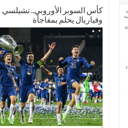
كأس السوبر الأوروبي.. تشيلسي ل
ة
ية
وفياريال يحلم بمفاجأة
وي
L