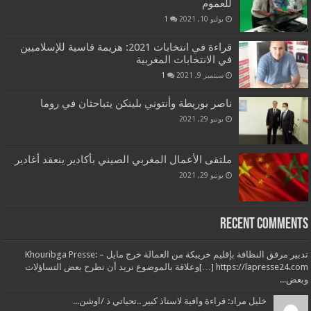
للعموم
يوليو 10, 2021
1
قراءة في انتخابات 2021: هزيمة قاسية للإسلاميين
في الانتخابات المغربية
سبتمبر 9, 2021
1
ناصر بوريطة وأنتوني بلينكن يتباحثان في روما
يونيو 29, 2021
ملتقى الأعمال المغربي الصيني بأكادير ينعقد أغادير
يونيو 29, 2021
Recent Comments
تدبير مرفق النظافة بإقليم خريبكة من العمالة خرج مايل – Khouribga Presse:
[…] https://lapresse24.comوعلاقة بالموضوع نريد أن نطرح بعض التساؤلات
وبعض...
خليل مراد: قراءة وافية لاستاذ كبير ..تحياتي ذ /اوشن...