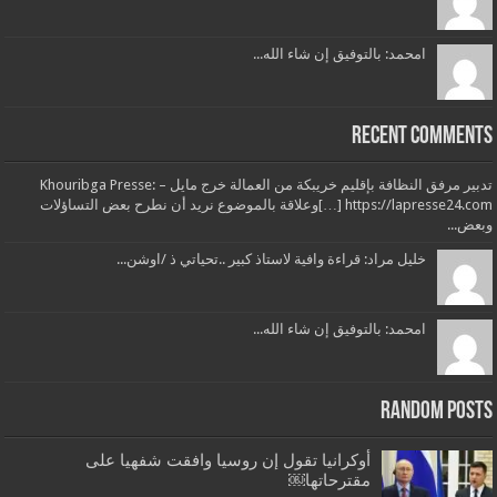
امحمد: بالتوفيق إن شاء الله...
Recent Comments
تدبير مرفق النظافة بإقليم خريبكة من العمالة خرج مايل – Khouribga Presse:
[…] https://lapresse24.comوعلاقة بالموضوع نريد أن نطرح بعض التساؤلات
وبعض...
خليل مراد: قراءة وافية لاستاذ كبير ..تحياتي ذ /اوشن...
امحمد: بالتوفيق إن شاء الله...
Random Posts
أوكرانيا تقول إن روسيا وافقت شفهيا على
مقترحاتها￼