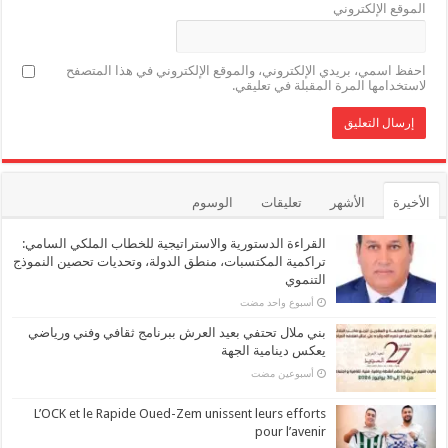
الموقع الإلكتروني
احفظ اسمي، بريدي الإلكتروني، والموقع الإلكتروني في هذا المتصفح
لاستخدامها المرة المقبلة في تعليقي.
الأخيرة
الأشهر
تعليقات
الوسوم
القراءة الدستورية والاستراتيجية للخطاب الملكي السامي:
تراكمية المكتسبات، منطق الدولة، وتحديات تحصين النموذج
التنموي
‏أسبوع واحد مضت
بني ملال تحتفي بعيد العرش ببرنامج ثقافي وفني ورياضي
يعكس دينامية الجهة
‏أسبوعين مضت
L’OCK et le Rapide Oued-Zem unissent leurs efforts
pour l’avenir