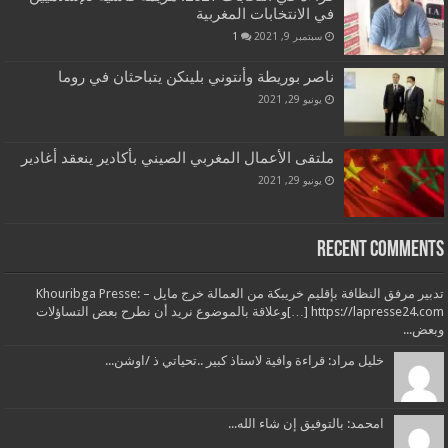
في الانتخابات المغربية
سبتمبر 9, 2021
1
ناصر بوريطة وأنتوني بلينكن يتباحثان في روما
يونيو 29, 2021
ملتقى الأعمال المغربي الصيني بأكادير ينعقد أغادير
يونيو 29, 2021
Recent Comments
تدبير مرفق النظافة بإقليم خريبكة من العمالة خرج مايل – Khouribga Presse:
[…] https://lapresse24.comوعلاقة بالموضوع نريد أن نطرح بعض التساؤلات
وبعض...
خليل مراد: قراءة وافية لاستاذ كبير ..تحياتي ذ /اوشن...
امحمد: بالتوفيق إن شاء الله...