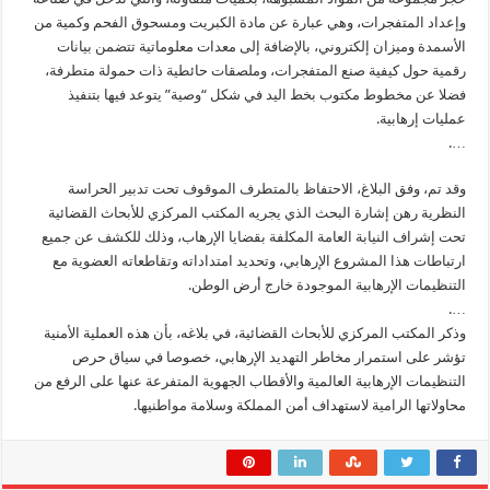
وإعداد المتفجرات، وهي عبارة عن مادة الكبريت ومسحوق الفحم وكمية من
الأسمدة وميزان إلكتروني، بالإضافة إلى معدات معلوماتية تتضمن بيانات
رقمية حول كيفية صنع المتفجرات، وملصقات حائطية ذات حمولة متطرفة،
فضلا عن مخطوط مكتوب بخط اليد في شكل “وصية” يتوعد فيها بتنفيذ
عمليات إرهابية.
….
وقد تم، وفق البلاغ، الاحتفاظ بالمتطرف الموقوف تحت تدبير الحراسة
النظرية رهن إشارة البحث الذي يجريه المكتب المركزي للأبحاث القضائية
تحت إشراف النيابة العامة المكلفة بقضايا الإرهاب، وذلك للكشف عن جميع
ارتباطات هذا المشروع الإرهابي، وتحديد امتداداته وتقاطعاته العضوية مع
التنظيمات الإرهابية الموجودة خارج أرض الوطن.
….
وذكر المكتب المركزي للأبحاث القضائية، في بلاغه، بأن هذه العملية الأمنية
تؤشر على استمرار مخاطر التهديد الإرهابي، خصوصا في سياق حرص
التنظيمات الإرهابية العالمية والأقطاب الجهوية المتفرعة عنها على الرفع من
محاولاتها الرامية لاستهداف أمن المملكة وسلامة مواطنيها.