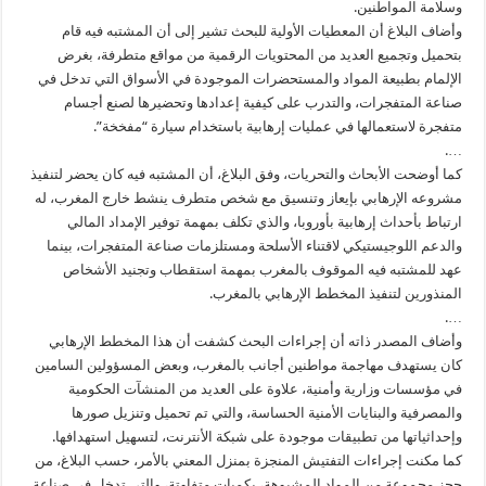
وسلامة المواطنين.
وأضاف البلاغ أن المعطيات الأولية للبحث تشير إلى أن المشتبه فيه قام
بتحميل وتجميع العديد من المحتويات الرقمية من مواقع متطرفة، بغرض
الإلمام بطبيعة المواد والمستحضرات الموجودة في الأسواق التي تدخل في
صناعة المتفجرات، والتدرب على كيفية إعدادها وتحضيرها لصنع أجسام
متفجرة لاستعمالها في عمليات إرهابية باستخدام سيارة “مفخخة”.
….
كما أوضحت الأبحاث والتحريات، وفق البلاغ، أن المشتبه فيه كان يحضر لتنفيذ
مشروعه الإرهابي بإيعاز وتنسيق مع شخص متطرف ينشط خارج المغرب، له
ارتباط بأحداث إرهابية بأوروبا، والذي تكلف بمهمة توفير الإمداد المالي
والدعم اللوجيستيكي لاقتناء الأسلحة ومستلزمات صناعة المتفجرات، بينما
عهد للمشتبه فيه الموقوف بالمغرب بمهمة استقطاب وتجنيد الأشخاص
المنذورين لتنفيذ المخطط الإرهابي بالمغرب.
….
وأضاف المصدر ذاته أن إجراءات البحث كشفت أن هذا المخطط الإرهابي
كان يستهدف مهاجمة مواطنين أجانب بالمغرب، وبعض المسؤولين السامين
في مؤسسات وزارية وأمنية، علاوة على العديد من المنشآت الحكومية
والمصرفية والبنايات الأمنية الحساسة، والتي تم تحميل وتنزيل صورها
وإحداثياتها من تطبيقات موجودة على شبكة الأنترنت، لتسهيل استهدافها.
كما مكنت إجراءات التفتيش المنجزة بمنزل المعني بالأمر، حسب البلاغ، من
حجز مجموعة من المواد المشبوهة، بكميات متفاوتة، والتي تدخل في صناعة