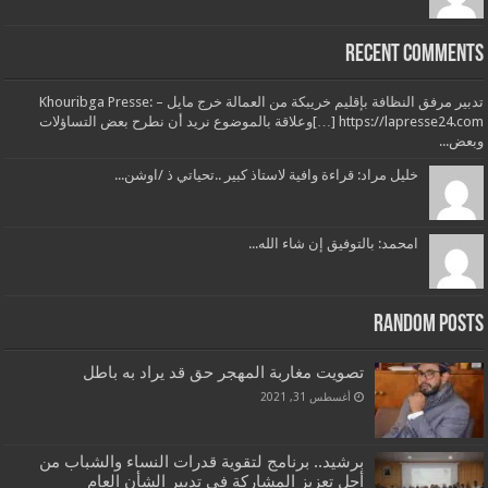
Recent Comments
تدبير مرفق النظافة بإقليم خريبكة من العمالة خرج مايل – Khouribga Presse:
[…] https://lapresse24.comوعلاقة بالموضوع نريد أن نطرح بعض التساؤلات
وبعض...
خليل مراد: قراءة وافية لاستاذ كبير ..تحياتي ذ /اوشن...
امحمد: بالتوفيق إن شاء الله...
Random Posts
تصويت مغاربة المهجر حق قد يراد به باطل
أغسطس 31, 2021
برشيد.. برنامج لتقوية قدرات النساء والشباب من
أجل تعزيز المشاركة في تدبير الشأن العام