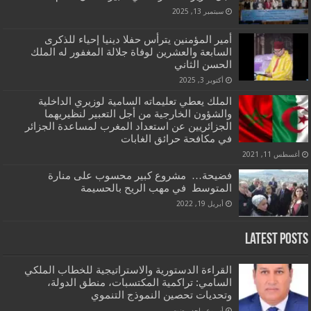
سبتمبر 13, 2025
أمير المؤمنين يترأس حفلا دينيا إحياء للذكرى
السابعة والعشرين لوفاة جلالة المغفور له الملك
الحسن الثاني
أكتوبر 3, 2025
الملك يعطي تعليماته السامية لوزيري الداخلية
والشؤون الخارجية من أجل التعبير لنظيريهما
الجزائريين عن استعداد المغرب لمساعدة الجزائر
في مكافحة حرائق الغابات
أغسطس 11, 2021
فضيحة… مشروع كبير محسوب على منارة
المتوسط في مهب الريح بالحسيمة
أبريل 19, 2022
Latest Posts
القراءة الدستورية والاستراتيجية للخطاب الملكي
السامي: تراكمية المكتسبات، منطق الدولة،
وتحديات تحصين النموذج التنموي
‏أسبوع واحد مضت