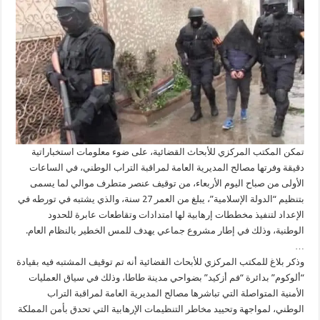
تمكن المكتب المركزي للأبحاث القضائية، على ضوء معلومات استخباراتية
دقيقة وفرتها مصالح المديرية العامة لمراقبة التراب الوطني، في الساعات
الأولى من صباح اليوم الأربعاء، من توقيف عنصر متطرف موالي لما يسمى
بتنظيم “الدولة الإسلامية”، يبلغ من العمر 27 سنة، والذي يشتبه في تورطه في
الإعداد لتنفيذ مخططات إرهابية لها امتدادات وتقاطعات عابرة للحدود
الوطنية، وذلك في إطار مشروع جماعي يهدف للمس الخطير بالنظام العام.
…
وذكر بلاغ للمكتب المركزي للأبحاث القضائية أنه تم توقيف المشتبه فيه بقيادة
“ألوكوم” بدائرة “فم أزكيد” بضواحي مدينة طاطا، وذلك في سياق العمليات
الأمنية المتواصلة التي تباشرها مصالح المديرية العامة لمراقبة التراب
الوطني، لمواجهة وتحييد مخاطر التنظيمات الإرهابية التي تحدق بأمن المملكة