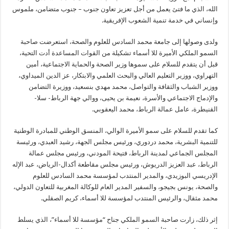
الله، الذي ما فتئ يعمل من أجل تعزيز تعاون جنوب – جنوب متضامن، ملموس
وإنساني في خدمة تنمية الشعوب الإفريقية.
ولدى وصولها إلى جامعة محمد السادس للعلوم والصحة، استعرضت صاحبة
السمو الملكي الأميرة للا أسماء تشكيلة من القوات المساعدة أدت التحية،
قبل أن يتقدم للسلام على سموها وزير الصحة والحماية الاجتماعية، أمين
التهراوي، ووزير التعليم العالي والبحث العلمي والابتكار، عز الدين الميداوي،
ووزير الشباب والثقافة والتواصل، محمد مهدي بنسعيد، ووزيرة التضامن
والإدماج الاجتماعي والأسرة، نعيمة بن يحيى، ووالي جهة الرباط- سلا-
القنيطرة، عامل عمالة الرباط، محمد اليعقوبي.
كما تقدم للسلام على سمو الأميرة الوالي، المنسق الوطني للمبادرة الوطنية
للتنمية البشرية، محمد دردوري، ورئيس مجلس الجهة، رشيد العبدي، ورئيسة
المجلس الجماعي لمدينة الرباط، فتيحة المودني، ورئيس مجلس عمالة
الرباط، عبد العزيز الدريوش، ورئيس مجلس مقاطعة أكدال-الرياض، عبد الإله
الإدريسي البوزيدي، والمدير المنتدب لمؤسسة محمد السادس للعلوم
والصحة، يونس بجيجو، والسفير المدير العام للوكالة المغربية للتعاون الدولي،
محمد مثقال، والرئيس المنتدب لمؤسسة للا أسماء، كريم الصقلي.
إثر ذلك، زارت صاحبة السمو الملكي جناح “مؤسسة للا أسماء”، الذي يسلط