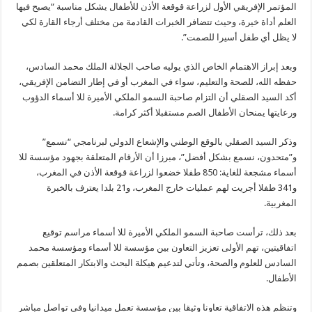
المؤتمر الإفريقي الأول لزراعة قوقعة الأذن للأطفال يشكل مناسبة “يصبح فيها
العلم أداة خيرة، وحيث تتضافر الخبرات القادمة من مختلف أرجاء القارة لكي
لا يظل أي طفل أسيرا للصمت”.
وبعد إبراز الاهتمام الخاص الذي يوليه صاحب الجلالة الملك محمد السادس،
حفظه الله، للصحة والتعليم، سواء في المغرب أو في إطار التضامن الإفريقي،
أكد السيد الصقلي أن التزام صاحبة السمو الملكي الأميرة للا أسماء الدؤوب
ورعايتها يمنحان الأطفال الصم مستقبلا أكثر كرامة.
وذكر السيد الصقلي بالوقع الوطني والإشعاع الدولي لبرنامجي “نسمع”
و”متحدون، نسمع بشكل أفضل”، مبرزا أن الأرقام المتعلقة بجهود مؤسسة للا
أسماء مشجعة للغاية: 850 طفلا خضعوا لزراعة قوقعة الأذن في المغرب،
و341 طفلا أجريت لهم عمليات خارج المغرب، و21 بلدا يعترف بالخبرة
المغربية.
بعد ذلك، ترأست صاحبة السمو الملكي الأميرة للا أسماء مراسم توقيع
اتفاقيتين، تهم الأولى تعزيز التعاون بين مؤسسة للا أسماء ومؤسسة محمد
السادس للعلوم والصحة، وتأتي لتدعيم هيكلة البحث والابتكار المتعلقين بصمم
الأطفال.
وتنظم هذه الاتفاقية تعاونا وثيقا بين مؤسسة تعمل ميدانيا وفي تواصل مباشر