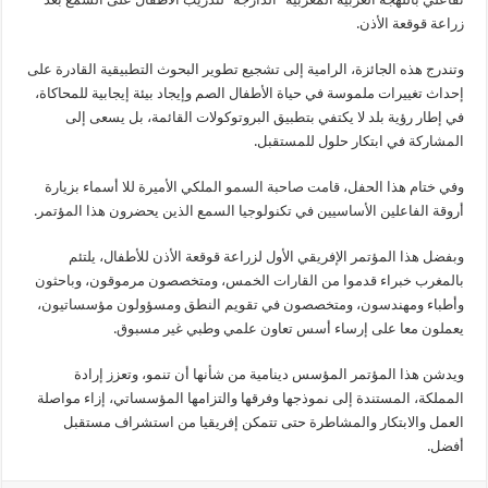
زراعة قوقعة الأذن.
وتندرج هذه الجائزة، الرامية إلى تشجيع تطوير البحوث التطبيقية القادرة على
إحداث تغييرات ملموسة في حياة الأطفال الصم وإيجاد بيئة إيجابية للمحاكاة،
في إطار رؤية بلد لا يكتفي بتطبيق البروتوكولات القائمة، بل يسعى إلى
المشاركة في ابتكار حلول للمستقبل.
وفي ختام هذا الحفل، قامت صاحبة السمو الملكي الأميرة للا أسماء بزيارة
أروقة الفاعلين الأساسيين في تكنولوجيا السمع الذين يحضرون هذا المؤتمر.
وبفضل هذا المؤتمر الإفريقي الأول لزراعة قوقعة الأذن للأطفال، يلتئم
بالمغرب خبراء قدموا من القارات الخمس، ومتخصصون مرموقون، وباحثون
وأطباء ومهندسون، ومتخصصون في تقويم النطق ومسؤولون مؤسساتيون،
يعملون معا على إرساء أسس تعاون علمي وطبي غير مسبوق.
ويدشن هذا المؤتمر المؤسس دينامية من شأنها أن تنمو، وتعزز إرادة
المملكة، المستندة إلى نموذجها وفرقها والتزامها المؤسساتي، إزاء مواصلة
العمل والابتكار والمشاطرة حتى تتمكن إفريقيا من استشراف مستقبل
أفضل.