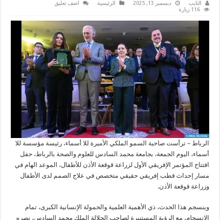
التايب
ديسمبر 13, 2025
الرئيسية
اضف تعليق
116 زيارة
الرباط – ترأست صاحبة السمو الملكي الأميرة للا أسماء، رئيسة مؤسسة للا
أسماء، اليوم الجمعة، بجامعة محمد السادس للعلوم والصحة بالرباط، حفل
افتتاح المؤتمر الإفريقي الأول لزراعة قوقعة الأذن للأطفال، الموعد الهام في
مسار إحداث قطب إفريقي حقيقي متخصص في علاج الصمم لدى الأطفال
وزراعة قوقعة الأذن.
وينسجم هذا الحدث، ذي الأهمية العلمية والحمولة الإنسانية الكبرى، تمام
الانسجام، مع الرؤية المستنيرة لصاحب الجلالة الملك محمد السادس، نصره