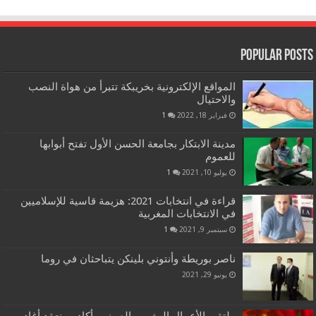
Popular Posts
المواقع الإلكترونية بخريبكة تتبرأ من هواة النصب
والاحتيال
فبراير 18, 2022
1
مدينة الابتكار بجامعة الحسن الأول تفتح أبوابها
للعموم
يوليو 10, 2021
1
قراءة في انتخابات 2021: هزيمة قاسية للإسلاميين
في الانتخابات المغربية
سبتمبر 9, 2021
1
ناصر بوريطة وأنتوني بلينكن يتباحثان في روما
يونيو 29, 2021
ملتقى الأعمال المغربي الصيني بأكادير ينعقد أغادير