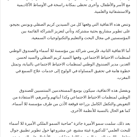
مع الأسر والأطفال، وأخرى تحظى بمكانة راسخة في الأوساط الأكاديمية
والاستشفائية والعلمية.
وتنص هذه الاتفاقية التي وقعها كل من السيدين كريم الصقلي ويونس بجيجو،
على تطوير مشاريع بحثية مشتركة. وتأتي لتعزيز الشراكة القائمة بين
المؤسستين في مجال البحث والتعليم والتكنولوجيات السمعية.
أما الاتفاقية الثانية، فتُرسي شراكة بين مؤسسة للا أسماء والصندوق الوطني
لمنظمات الاحتياط الاجتماعي. وقعها السيد كريم الصقلي والسيد لحسن
الغدير، مدير الصندوق الوطني لمنظمات الاحتياط الاجتماعي بالنيابة، وتمثل
خطوة هامة في تحقيق المساواة في الولوج إلى خدمات علاج السمع في
المغرب.
وبفضل هذه الاتفاقية، سيكون بوسع المستخدمين المنتسبين للصندوق
الوطني لمنظمات الاحتياط الاجتماعي وكذا أبنائهم وأسرهم، الاستفادة من
التعويض والتكفل الكامل بزراعة قوقعة الأذن من طرف مؤسسة للا أسماء،
كما هو الحال بالنسبة للأنظمة الأخرى.
بعد ذلك، سلمت سمو الأميرة جائزة “صاحبة السمو الملكي الأميرة للا أسماء
للبحث العلمي” للدكتورة غيثة مشيع، عن مشروعها حول تطوير تطبيق جوال
تفاعلي باللهجة العربية المغربية “الدارجة” لتدريب الأطفال على السمع بعد