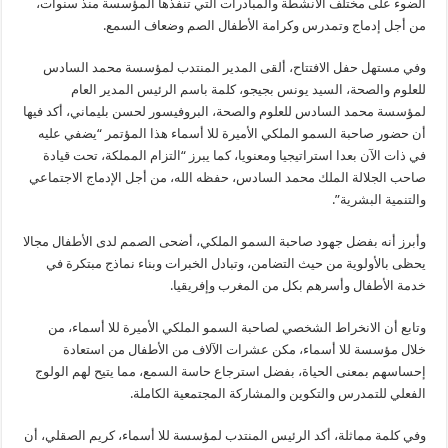
الضوء على مختلف الأنشطة والمبادرات التي تنفذها المؤسسة منذ سنوات،
من أجل إدماج وتمدرس وكرامة الأطفال الصم وضعاف السمع.
وفي مستهل حفل الافتتاح، ألقى المدير المنتدب لمؤسسة محمد السادس
للعلوم والصحة، السيد يونس بجيجو، كلمة باسم الرئيس المدير العام
لمؤسسة محمد السادس للعلوم والصحة، البروفيسور لحسن بليماني، أكد فيها
أن حضور صاحبة السمو الملكي الأميرة للا أسماء هذا المؤتمر “يضفي عليه
في ذات الآن بعدا استراتيجيا ومعنويا، كما يبرز “التزام المملكة، تحت قيادة
صاحب الجلالة الملك محمد السادس، حفظه الله، من أجل الإدماج الاجتماعي
والتنمية البشرية”.
وأبرز أنه بفضل جهود صاحبة السمو الملكي، أضحى الصمم لدى الأطفال مجالا
يحظى بالأولوية من حيث التضامن، وتبادل الخبرات وبناء نماذج مبتكرة في
خدمة الأطفال وأسرهم بكل من المغرب وإفريقيا.
وتابع أن الانخراط الشخصي لصاحبة السمو الملكي الأميرة للا أسماء، من
خلال مؤسسة للا أسماء، مكن عشرات الآلاف من الأطفال من استعادة
إحساسهم بمعنى الحياة، بفضل استرجاع حاسة السمع، مما يتيح لهم الولوج
الفعلي للتمدرس والتكوين والمشاركة المجتمعية الكاملة.
وفي كلمة مماثلة، أكد الرئيس المنتدب لمؤسسة للا أسماء، كريم الصقلي، أن