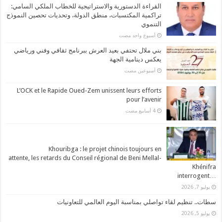
القراءة الدستورية والاستراتيجية للخطاب الملكي السامي:
تراكمية المكتسبات، منطق الدولة، وتحديات تحصين النموذج
التنموي
‏أسبوع واحد مضت
بني ملال تحتفي بعيد العرش ببرنامج ثقافي وفني ورياضي
يعكس دينامية الجهة
‏أسبوعين مضت
L’OCK et le Rapide Oued-Zem unissent leurs efforts
pour l’avenir
Khouribga : le projet chinois toujours en
attente, les retards du Conseil régional de Beni Mellal-
Khénifra
…interrogent
يوليو 7, 2026
سطات.. تنظيم لقاء تواصلي بمناسبة اليوم العالمي للتعاونيات
يوليو 5, 2026