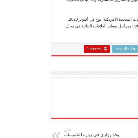
وخلص البلاغ إلى أن التعاون الاستراتيجي بين المملكة المغربية والولايات المتحدة الأمريكية، توج في أكتوبر 2020،
بالتوقيع على مذكرة تفاهم ترسم خارطة الطريق العشرية “2020-2030″، من أجل توطيد العلاقات الثنائية في مجال
Pinterest
LinkedIn
التالي
وفد وزاري في زيارة للخميسات