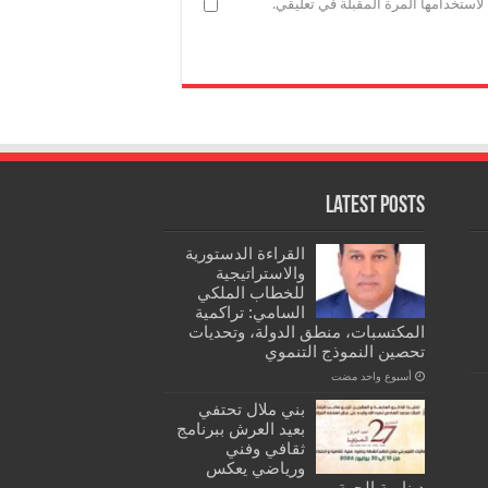
استخدامها المرة المقبلة في تعليقي.
Latest Posts
القراءة الدستورية
والاستراتيجية
للخطاب الملكي
السامي: تراكمية
المكتسبات، منطق الدولة، وتحديات
تحصين النموذج التنموي
‏أسبوع واحد مضت
بني ملال تحتفي
بعيد العرش ببرنامج
ثقافي وفني
ورياضي يعكس
دينامية الجهة