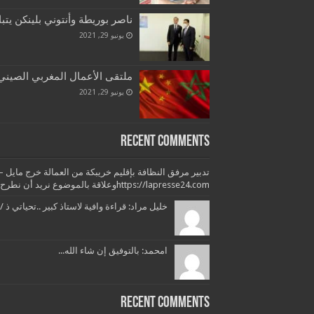
ناصر بوريطة وأنتوني بلينكن يتب
يونيو 29, 2021
ملتقى الأعمال المغربي الصيني ب
يونيو 29, 2021
Recent Comments
https://lapresse24.comوعلاقة بالموضوع نريد أن نطرح بعض التساؤلات وبعض...
خليل مراد: قراءة وافية لاستاذ كبير ..تحياتي ذ /
امحمد: بالتوفيق إن شاء الله...
Recent Comments