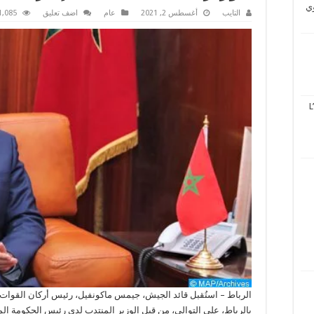
وي
التايب
أغسطس 2, 2021
عام
اضف تعليق
1,085 زيار
L
الرباط – استُقبل قائد الجيش، جيمس ماكونفيل، رئيس أركان القوات الم
بالرباط، على التوالي، من قبل الوزير المنتدب لدى رئيس الحكومة الم