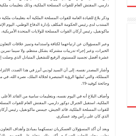
دارمي، المفتش العام للقوات المسلحة الملكية، وذلك بتعليمات ملكية
وذكر بلاغ للقيادة العامة للقوات المسلحة الملكية أنه بتعليمات ملكية
المنتدب لدى رئيس الحكومة المكلف بإدارة الدفاع الوطني، اليوم الإث
ماكونفيل، رئيس أركان القوات المسلحة للولايات المتحدة الأمريكية، 
وعبر المسؤولان عن ارتياحهما لكثافة واستدامة وتميز علاقات التعاون 
عشرة أفضل تجسيد للمستوى الرفيع للتشغيل المتبادل الذي وصلت إلي
وأشار المصدر نفسه، إلى أن السيد لوديي أبرز في هذا الصدد، الالتزام ا
المملكة، والتي تُمليها الرؤية المتبصرة لجلالة الملك، نصره الله، في ما 
وجائحة كوفيد-19.
وأضاف البلاغ أنه في اليوم نفسه، وبتعليمات سامية من القائد الأعلى
الملكية، استقبل الجنرال دوكور دارمي، المفتش العام للقوات المسلحة
للقوات المسلحة الملكية، قائد الجيش، جيمس ماكونفيل، رئيس أركان ا
الذي كان على رأس وفد عسكري.
وبعد أن أكد المسؤولان العسكريان تمسكهما بمبادئ وأهداف التعاو
تطوير محاور التعاون العسكري، أكثر، والتي تتعلق على الخصوص بالتكو