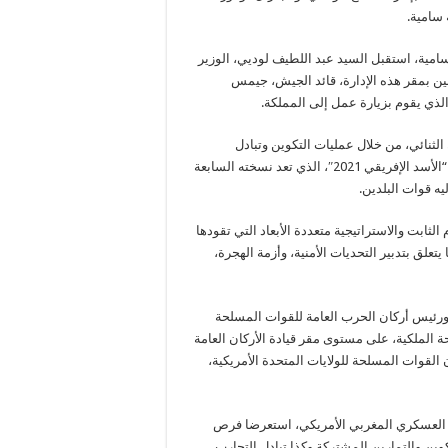
 سامية.
 سامية، استقبل السيد عبد اللطيف لوديي، الوزير
نين بمقر هذه الإدارة، قائد الجيش، جيمس
الذي يقوم بزيارة عمل إلى المملكة.
الثنائي، من خلال عمليات التكوين وتبادل
الخبرات، وعبر إجراء تدريبات مشتركة بشكل منتظم، ولا سيما تمرين “الأسد الإفريقي 2021″، الذي تعد نسخته السابعة
ه قوات البلدين.
لثابت والاستراتيجية متعددة الأبعاد التي تقودها
يتعلق بتدبير التحديات الأمنية، وأزمة الهجرة،
 ورئيس أركان الحرب العامة للقوات المسلحة
 الملكية، على مستوى مقر قيادة الأركان العامة
لقوات المسلحة للولايات المتحدة الأمريكية،
ن العسكري المغربي الأمريكي، استعرضا فرص
ين والتمارين المشتركة وكذا تبادل التجارب