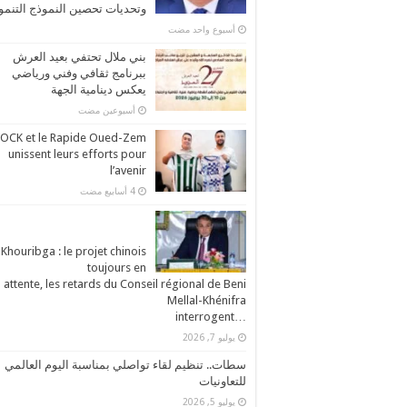
وتحديات تحصين النموذج التنم
‏أسبوع واحد مضت
بني ملال تحتفي بعيد العرش
ببرنامج ثقافي وفني ورياضي
يعكس دينامية الجهة
‏أسبوعين مضت
’OCK et le Rapide Oued-Zem
unissent leurs efforts pour
l’avenir
Khouribga : le projet chinois
toujours en
attente, les retards du Conseil régional de Beni
Mellal-Khénifra
…interrogent
يوليو 7, 2026
سطات.. تنظيم لقاء تواصلي بمناسبة اليوم العالمي
للتعاونيات
يوليو 5, 2026