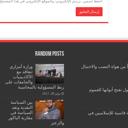
احفظ اسمي، بريدي الإلكتروني، والموقع الإلكتروني في هذا المتصفح ل
Random Posts
رأ من هواة النصب والاحتيال
وزارة أمزازي
تتعاقد مع
الأكاديميات
والجامعات على
ربط المسؤولية بالمحاسبة
ول تفتح أبوابها للعموم
يوليو 28, 2021
بين السياسة
النقدية ونقد
السياسة في
تخابات 2021: هزيمة قاسية للإسلاميين في
مقاربة الباكور
والزعتر