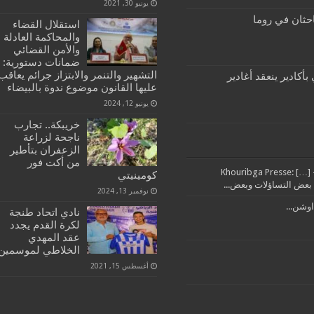
يونيو 30, 2021
احثان في روما
استقلال القضاء
والمحاكمة العادلة
والأمن القضائي
ضمانات دستورية:
التشهير والتنمر والابتزاز جرائم يعاقب
أكادير ينعقد أغادير
عليها القانون موضوع ندوة بالبيضاء
يونيو 12, 2024
خريبكة.. تجارب
ناجحة لزراعة
الزعفران بتأطير
من أكت فور
تدبير مرفق النظافة بإقليم خريبكة من العمالة خرج مايل – Khouribga Presse: […]
كومينيتي
نوفمبر 13, 2024
اوشن...
نادي اتحاد طنجة
لكرة القدم يجدد
عقد المهدي
الخلاطي لموسمين
أغسطس 15, 2021