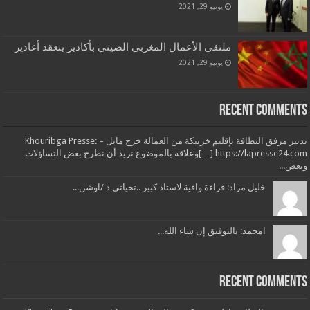
يونيو 29, 2021
ملتقى الأعمال المغربي الصيني بأكادير ينعقد أغادير
يونيو 29, 2021
Recent Comments
تدبير مرفق النظافة بإقليم خريبكة من العمالة خرج مايل – Khouribga Presse:
[…] https://lapresse24.comوعلاقة بالموضوع نريد أن نطرح بعض التساؤلات
وبعض...
خليل مراد: قراءة وافية لاستاذ كبير ..تحياتي ذ /اوشن...
امحمد: بالتوفيق إن شاء الله...
Recent Comments