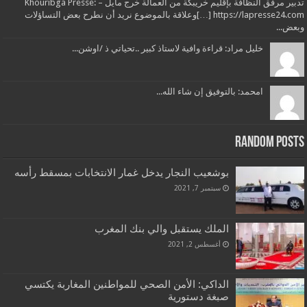
تدبير مرفق النظافة بإقليم خريبكة من العمالة خرج مايل – Khouribga Presse:
[…] https://lapresse24.comوعلاقة بالموضوع نريد أن نطرح بعض التساؤلات
وبعض...
خليل مراد: قراءة وافية لاستاذ كبير ..تحياتي ذ /اوشن...
امحمد: بالتوفيق إن شاء الله...
Random Posts
بوشعيب النجار يدخل غمار الانتخابات بمسقط رأسه
سبتمبر 7, 2021
الملك يستقبل والي بنك المغرب
أغسطس 2, 2021
الداكي: الأمن الصحي للمواطنين المغاربة يكتسي
صبغة دستورية