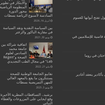
والابتكار في تطوير
المنظومة الرياضية
محور الدورة
السادسة لأسبوع الرياضة بسطات
ول تفتح أبوابها للعموم
أبريل 16, 2026
بين السياسة النقدية ونقد السياسة
في مقاربة الباكور والزعتر
تخابات 2021: هزيمة قاسية للإسلاميين في
يونيو 30, 2021
اتفاقية شراكة بين
جامعة محمد
السادس لعلوم
احثان في روما
الصحة و”Regen
Lab” في مجال الطب التجديدي
مايو 21, 2022
نقابيو الجامعة الوطنية للصحة
أكادير ينعقد أغادير
يستنكرون ما يقع بالمعهد العالي
للمهن التمريضية بسطات
يونيو 5, 2025
برشيد.. التساقطات المطرية الأخيرة:
وقع ايجابي على المزروعات والغطاء
النباتي