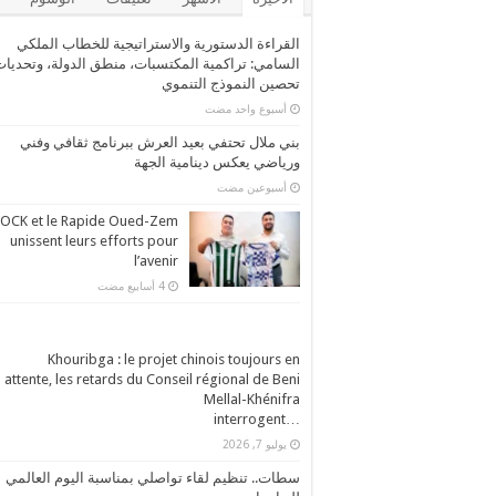
القراءة الدستورية والاستراتيجية للخطاب الملكي
السامي: تراكمية المكتسبات، منطق الدولة، وتحديا
تحصين النموذج التنموي
‏أسبوع واحد مضت
بني ملال تحتفي بعيد العرش ببرنامج ثقافي وفني
ورياضي يعكس دينامية الجهة
‏أسبوعين مضت
’OCK et le Rapide Oued-Zem
unissent leurs efforts pour
l’avenir
Khouribga : le projet chinois toujours en
attente, les retards du Conseil régional de Beni
Mellal-Khénifra
…interrogent
يوليو 7, 2026
سطات.. تنظيم لقاء تواصلي بمناسبة اليوم العالمي