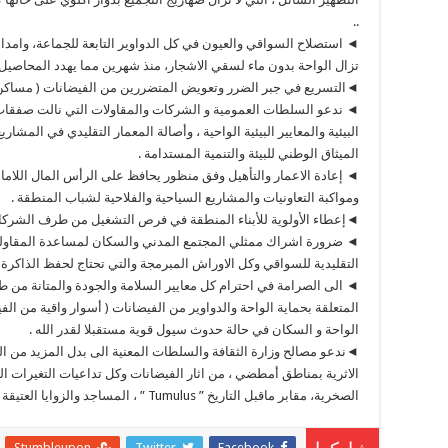
..
◄ استصلاح السواقي والعيون في كل الدواوير التابعة للجماعة، وامدا
تزال الواحة بدون ماء لسقي الاشجار، منذ شهرين مما يهدد المحاصيل و
◄التسريع في جبر الضرر وتعويض المتضررين من الفيضانات ( مساكن ،
◄ ندعو السلطات العمومية و الشركات والمقاولات التي نالت صفقات أ
الميثاق الوطني للبيئة والتنمية المستدامة .
◄ إعادة الاعمار والتأهيل وفق منظور يحافظ على الرأس المال اللاما
ومواكبة التعاونيات والمشاريع السياحية والفلاحية لشباب المنطقة .
◄إعطاء الأولوية للأبناء المنطقة في فرص التشغيل من طرف الشركات ا
◄ ضرورة اشراك ممثلي المجتمع المدني والسكان لمساعدة المقاولين 
التقليدية للسواقي وكل الاوراش المبرمجة والتي تحتاج لحفظ الذاكرة و
◄ الى الصرامة في احترام كل معايير السلامة والجودة والمتانة من ط
المتعلقة بحماية الواحة والدواوير من الفيضانات ( أسوار واقية من الف
الواحة و السكان في حالة حدوث سيول قوية مستقبلا لقدر الله .
◄ندعو مصالح وزارة الثقافة والسلطات المعنية الى بدل المزيد من ال
الاثرية بمناطق أمطضي ، من اثار الفيضانات وكل تداعيات التغيرات ال
الصخرية، مقابر ماقبل التاريخ ” Tumulus ” ، المساجد والزوايا العتيقة ،الأشجار المعمرة ..) .
Stumbleupon
Twitter
Facebook