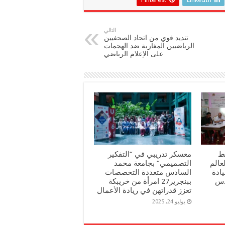
التالي
تنديد قوي من اتحاد الصحفيين
الرياضيين المغاربة ضد الهجمات
على الإعلام الرياضي
ط
معسكر تدريبي في “التفكير
عالم
التصميمي” بجامعة محمد
ادة
السادس متعددة التخصصات
دس
ببنجرير27 امرأة من خريبكة
تعزز قدراتهن في ريادة الأعمال
يوليو 24, 2025