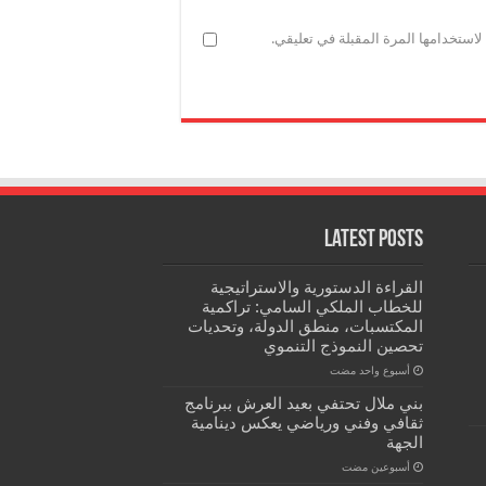
استخدامها المرة المقبلة في تعليقي.
Latest Posts
القراءة الدستورية والاستراتيجية
للخطاب الملكي السامي: تراكمية
المكتسبات، منطق الدولة، وتحديات
تحصين النموذج التنموي
‏أسبوع واحد مضت
بني ملال تحتفي بعيد العرش ببرنامج
ثقافي وفني ورياضي يعكس دينامية
الجهة
‏أسبوعين مضت