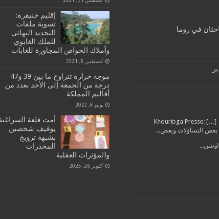
إقليم خنيفرة:
تسوية ملفات
احثان في روما
التحديد النهائي
للملك الغابوي
وأملاك الخواص المجاورة للغابات
أغسطس 8, 2021
ير
موجة حرارة تتراوح ما بين 39 و47
درجة من الجمعة إلى الأحد بعدد من
أقاليم المملكة
يونيو 8, 2022
أمت قلعة السراغنة
تدبير مرفق النظافة بإقليم خريبكة من العمالة خرج مايل – Khouribga Presse: […]
يوقيف شخصين
بشبهة ترويج
المخدرات
اوشن...
والمؤثرات العقلية
أكتوبر 26, 2025