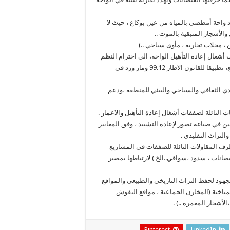
د واحة أمطضي بالمياه من عين بوكاع ، حيث لا
الأشجار المتبقية بالموت ..
 محلات تجارية ، مأوى سياحي ..)
شغال إعادة التأهيل الواحة، الى احترام النظم
البيئية والمعايير البيئية الواحية ، وأصالة المعمار التقليدي في المشاريع، تطبيقا للقانون الاطار 99.12 ومار ورد في
دي الثقافي والسياحي والبيئي للمنطقة ،ودعم
لنائلة لصفقات أشغال إعادة التأهيل والاعمار .
في صياغة تصور لإعادة التشييد ، وفق المعايير
التراث التقليدي .
رف المقاولات النائلة للصفقات في المشاريع
يضانات ، سدود ،سواقي..الخ ) لارتباطها بمصير
جهود لحفظ التراث التاريخي والطبيعي والمواقع
مناخية (المخازن الجماعية ، مواقع النقوش
Pinterest
LinkedIn