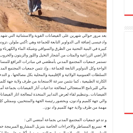
بعد مرور حوالي شهرين على الفيضانات القوية والاستثنائية التي شهدت
وادعيسى إضافة الى الدواوير التابعة للجماعة وهي :أكني ملولن ،تزون
كبيرة في البنية التحتية من الطرق والسواقي وشبكة الماء والكهرباء
الأراضي الزراعية والمئات من أشجار النخيل واللوز والزيتون والخروب .
تستمر جمعيات المجتمع المدني بأمطضي في مبادرات الترافع للمساهم
الواحة وكل الدواوير التابعة للجماعة ، وإذ تثمن جمعيات المجتمع ا
السلطات العمومية الولائية و الإقليمية والمحلية بكل مصالحها ، و الت
مالي للبرنامج الاستعجالي لمعالجة تداعيات آثار الفيضانات بجماعة 
الفيضانات ..وتنظيم لقاء لعرض التدابير المتخذة لمعالجة اثار الف
والي جهة كلميم وادنون، وبحضور رئيسة الجهة والمنتخبين، وممثلي كل ا
مهمة من طرف ولاية جهة كلميم واد نون .
و تدعو جمعيات المجتمع المدني بجماعة أمتضي الى :
◄ تسريع المساطر والاجراءات الخاصة بتنزيل المشاريع المبرمجة خص
التطهير السائل ، التي لا تزال صهاريج التجميع بدوار أكلوي على حالها ك