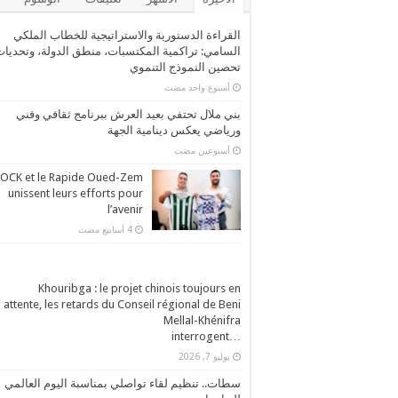
القراءة الدستورية والاستراتيجية للخطاب الملكي
السامي: تراكمية المكتسبات، منطق الدولة، وتحديا
تحصين النموذج التنموي
‏أسبوع واحد مضت
بني ملال تحتفي بعيد العرش ببرنامج ثقافي وفني
ورياضي يعكس دينامية الجهة
‏أسبوعين مضت
’OCK et le Rapide Oued-Zem
unissent leurs efforts pour
l’avenir
Khouribga : le projet chinois toujours en
attente, les retards du Conseil régional de Beni
Mellal-Khénifra
…interrogent
يوليو 7, 2026
سطات.. تنظيم لقاء تواصلي بمناسبة اليوم العالمي