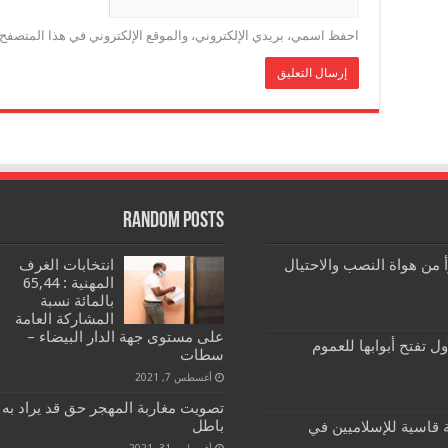
احفظ اسمي، بريدي الإلكتروني، والموقع الإلكتروني في هذا المتصفح ل
Random Posts
رأ من هواة النصب والاحتيال
انتخابات الغرف
المهنية : 65,44
بالمائة نسبة
المشاركة العامة
على مستوى جهة الدار البيضاء –
ول تفتح أبوابها للعموم
سطات
أغسطس 7, 2021
تصويت مغاربة المهجر حق قد يراد به
باطل
تخابات 2021: هزيمة قاسية للإسلاميين في
أغسطس 31, 2021