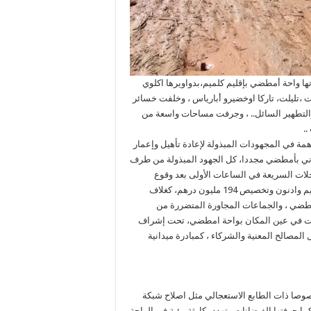
ها واحة أمطضي بإقليم كلميم،بدواويرها اكلوي
ت ،تليلت، تاركا اوخضيرو أبارياس ، وخلفت خسائر
 والتطهير السائل.. ، وجرفت مساحات واسعة من
.
ة في المجهودات المبذولة لإعادة تأهيل وإعمار
لمدني بأمطضي مجددا، كل الجهود المبذولة من طرف
دخلات السريعة في الساعات الأولى بعد وقوع
الكارثة الطبيعية ، كما نتثمن سرعة الاستجابة من طرف ولاية جهة كلميم وادنون وتخصيص 194 مليون درهم، كغلاف
أمطضي ، والجماعات المجاورة المتضررة من
يضانات في عين المكان بواحة امطضي، تحت إشراف
لمصالح المعنية والشركاء ، كمبادرة ميدانية
وصا ذات الطابع الاستعجالي مثل اصلاح شبكة
ما جرفتها الفيضانات وتهدد بكارثة بيئية في الواحة