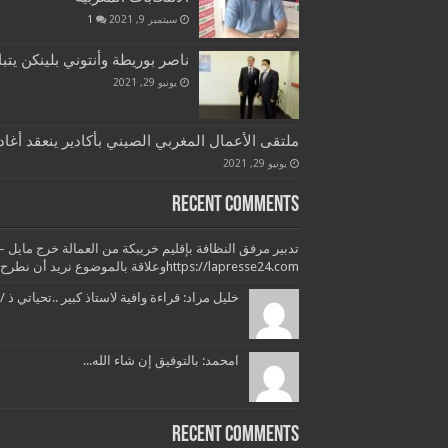
سبتمبر 9, 2021
1
ناصر بوريطة وأنتوني بلينكن يتب
يونيو 29, 2021
ملتقى الأعمال المغربي الصيني بأكادير ينعقد أغاد
يونيو 29, 2021
Recent Comments
https://lapresse24.comوعلاقة بالموضوع نريد أن نطرح بعض التساؤلات وبعض...
خليل مراد: قراءة وافية لاستاذ كبير ..تحياتي ذ /
امحمد: بالتوفيق إن شاء الله...
Recent Comments