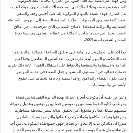
ومن جهته عبر السيد عبد الله احمن، عن اعتزازه بتجديد الثقة المولوية
السامية فيه وتعيينه وكيلا للملك لدى المحكمة الابتدائية بالعيون، مؤكدا عزمه
بذل قصارى جهده للقيام بالمهام الموكولة إله على أحسن وجه، والسعي
لتنفيذ كافة مضامين التوجيهات الملكية السامية الرامية إلى النهوض بالسلطة
القضائية، والمواكبة لمخطط الاصلاح القضائي الذي تعرفه بلادنا في نطاق
الاستراتيجية التي حددها صاحب الجلالة في خطابه السامي بمناسبة ثورة
الملك والشعب لسنة 2009.
كما اكد على العمل بحزم و أمانة على تحقيق النجاعة القضائية بدائرة نفوذ
هذه المحكمة و السهر أيضا على تقريب العدالة من المتقاضين وفقا لقيم
النزاهة والاستقامة والشفافية والحفاظ على استقلال القضاء، غاية ذلك تقديم
خدمات قضائية في المستوى المنشود و جعل القضاء في خدمة المواطن
وحتى يكون القضاء رافدا من روافد التنمية و دعامة للحفاظ على حقوق
الأشخاص والمؤسسات .
وعبر عن يقينه أن مكونات أسرة العدالة بهذه الدائرة القضائية من قضاة
وموظفي كتابة الضبط ومحامين ومفوضين قضائيين وموثقين وعدول وخبراء،
ستسهم بشكل فعال و مسؤول في تحقيق عدالة تتميز ببساطة مساطرها
وسرعتها ونزاهة أحكامها وكفاءة وتجرد قضاتها والتزامها بسيادة القانون،
مبرزا ان ذلك لن يتأت إلا بتعاون و تضافر جهود جميع هذه المكونات ، من أجل
الارتقاء بعمل هذه المؤسسة القضائية و تجويد الخدمات المقدمة والانفتاح