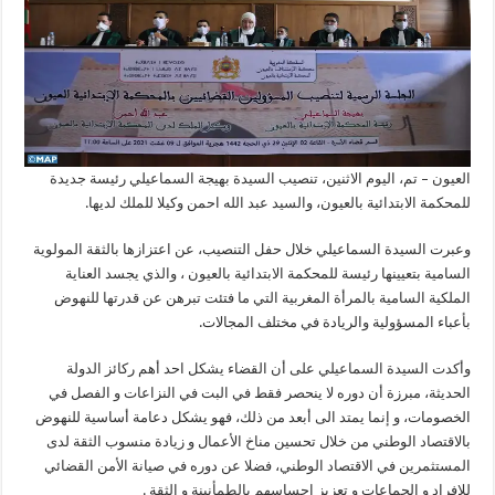
العيون – تم، اليوم الاثنين، تنصيب السيدة بهيجة السماعيلي رئيسة جديدة
للمحكمة الابتدائية بالعيون، والسيد عبد الله احمن وكيلا للملك لديها.
وعبرت السيدة السماعيلي خلال حفل التنصيب، عن اعتزازها بالثقة المولوية
السامية بتعيينها رئيسة للمحكمة الابتدائية بالعيون ، والذي يجسد العناية
الملكية السامية بالمرأة المغربية التي ما فتئت تبرهن عن قدرتها للنهوض
بأعباء المسؤولية والريادة في مختلف المجالات.
وأكدت السيدة السماعيلي على أن القضاء يشكل احد أهم ركائز الدولة
الحديثة، مبرزة أن دوره لا ينحصر فقط في البت في النزاعات و الفصل في
الخصومات، و إنما يمتد الى أبعد من ذلك، فهو يشكل دعامة أساسية للنهوض
بالاقتصاد الوطني من خلال تحسين مناخ الأعمال و زيادة منسوب الثقة لدى
المستثمرين في الاقتصاد الوطني، فضلا عن دوره في صيانة الأمن القضائي
للافراد و الجماعات و تعزيز إحساسهم بالطمأنينة و الثقة .