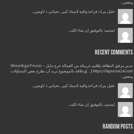
وبعض...
خليل مراد: قراءة وافية لاستاذ كبير ..تحياتي ذ /اوشن...
امحمد: بالتوفيق إن شاء الله...
Recent Comments
تدبير مرفق النظافة بإقليم خريبكة من العمالة خرج مايل – Khouribga Presse:
[…] https://lapresse24.comوعلاقة بالموضوع نريد أن نطرح بعض التساؤلات
وبعض...
خليل مراد: قراءة وافية لاستاذ كبير ..تحياتي ذ /اوشن...
امحمد: بالتوفيق إن شاء الله...
Random Posts