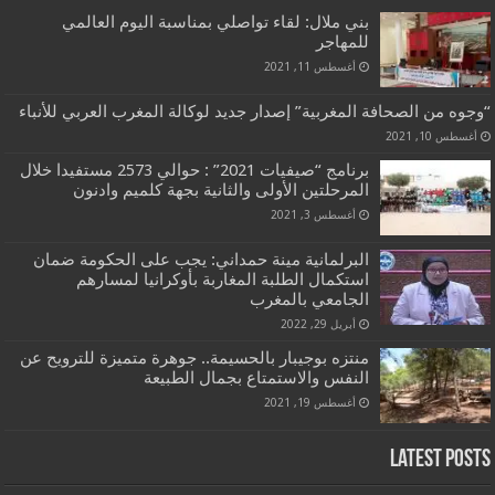
بني ملال: لقاء تواصلي بمناسبة اليوم العالمي
للمهاجر
أغسطس 11, 2021
“وجوه من الصحافة المغربية” إصدار جديد لوكالة المغرب العربي للأنباء
أغسطس 10, 2021
برنامج “صيفيات 2021” : حوالي 2573 مستفيدا خلال
المرحلتين الأولى والثانية بجهة كلميم وادنون
أغسطس 3, 2021
البرلمانية مينة حمداني: يجب على الحكومة ضمان
استكمال الطلبة المغاربة بأوكرانيا لمسارهم
الجامعي بالمغرب
أبريل 29, 2022
منتزه بوجيبار بالحسيمة.. جوهرة متميزة للترويح عن
النفس والاستمتاع بجمال الطبيعة
أغسطس 19, 2021
Latest Posts