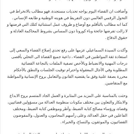
وأضافت ان القضاء اليوم يواجه تحديات مستجدة، فهو مطالب بالانخراط في
التحول الرقمي العالمي دون التفريط في هويته الوطنية و طابعه الإنساني .
كما انه مطالب بالتأقلم مع أوضاع و ظروف عمل استثنائية كتلك التي فرضتها و
لا زالت تفرضها جائحة وباء كورونا دون المساس بشروط المحاكمة العادلة و
حقوق الدفاع .
وأكدت السيدة السماعيلي عزمها على رفع تحدي إصلاح القضاء والسعي إلى
استعادة ثقة المواطنين في القضاء ، داعية جميع القضاة الى التحلي بأقصى
درجات المهنية والانضباط وبالأخص تصفية الملفات بالنجاعة القضائية
المطلوبة وفي الآجال المعقولة واحترام توقيت الجلسات والنطق بالأحكام
محررة بصفة علنية وفق ما يقتضيه القانون والتعامل بروح الإنسانية والمواطنة
مع المتقاضين.
وحثت بالمناسبة على المزيد من المثابرة و العمل الجاد المتسم بروح الابداع
والابتكار والتعاون بين مختلف مكونات منظومة العدالة من مسؤولين قضائيين،
وقضاة، ورؤساء مصالح كتابة الضبط، وأطر وموظفي كتابة الضبط، ومختلف
الفاعلين في حقل العدالة، وعلى رأسهم المحامون، والعدول، والمفوضون
القضائيون، والموثقون، والنساخ، والخبراء .