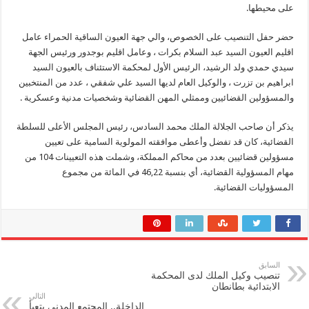
على محيطها.
حضر حفل التنصيب على الخصوص، والي جهة العيون الساقية الحمراء عامل
اقليم العيون السيد عبد السلام بكرات ، وعامل اقليم بوجدور ورئيس الجهة
سيدي حمدي ولد الرشيد، الرئيس الأول لمحكمة الاستئناف بالعيون السيد
ابراهيم بن تزرت ، والوكيل العام لديها السيد علي شفقي ، عدد من المنتخبين
والمسؤولين القضائيين وممثلي المهن القضائية وشخصيات مدنية وعسكرية .
يذكر أن صاحب الجلالة الملك محمد السادس، رئيس المجلس الأعلى للسلطة
القضائية، كان قد تفضل وأعطى موافقته المولوية السامية على تعيين
مسؤولين قضائيين بعدد من محاكم المملكة، وشملت هذه التعيينات 104 من
مهام المسؤولية القضائية، أي بنسبة 46,22 في المائة من مجموع
المسؤوليات القضائية.
السابق
تنصيب وكيل الملك لدى المحكمة
الابتدائية بطانطان
التالي
الداخلة.. المجتمع المدني يتعبأ