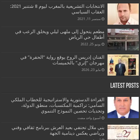
الانتخابات التشريعية بالمغرب ليوم 8 شتنبر 2021:
العقاب السياسي
سبتمبر 11, 2021
مطعم يتحول إلى ملهى ليلي ويخلق الرعب في
أطفال حي الرياض
يونيو 25, 2022
الفنان إدريس الروخ يوقع رواية “الحفرة” في
مهرجان “إثري” بالخميسات
مايو 23, 2026
Latest Posts
القراءة الدستورية والاستراتيجية للخطاب الملكي
السامي: تراكمية المكتسبات، منطق الدولة،
وتحديات تحصين النموذج التنموي
‏أسبوع واحد مضت
بني ملال تحتفي بعيد العرش ببرنامج ثقافي وفني
ورياضي يعكس دينامية الجهة
‏أسبوعين مضت