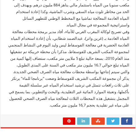
مكعب سنويا من المياه باستثمار مالي يناهز 884 مليون درهم. ويهدف إلى
الحد من مخاطر تلوث مياه السقي وشرب الماشية، وكذا إعادة استخدام
المياه العادمة المعالجة تماشيا مع المخطط الوطني للتطهير السائل
واستراتيجية المجموعة في مجال المياه.
وفي تصريح لوكالة المغرب العربي للأنباء، أفاد مدير برمجة محطات معالجة
المياه العادمة بـ (غرين واتر)، عبدالصمد شطابي، بأن إعادة استخدام المياه
العادمة الحضرية في معالجة الفوسفاط ليس وليد اليوم في النشاط المنجمي
لمجموعة المكتب الشريف للفوسفاط، مذكرا بأن محطة خريبكة تم تشغيلها
منذ العام 2010، بسعة حالية تبلغ 5 ملايين متر مكعب، ستضاف إليها كمية من
المياه تبلغ حوالي 16.7 مليون متر مكعب في السنة على المدى الطويل،
والتي سيتم إنتاجها بواسطة محطات معالجة مياه الصرف الصحي الجديدة.
يذكر أن مجموعة المكتب الشريف للفوسفاط وضعت “برنامجا للماء” يرتكز
على ثلاث رافعات تتمثل في ترشيد استخدام المياه عبر سلسلة القيمة
بأكملها، وتعبئة الموارد المائية غير التقليدية، والبحث والتطوير، بما يسمح في
المجمل بتشغيل هذه المحطات الثلاث لمعالجة مياه الصرف الصحي للحصول
على مياه غير تقليدية بحجم 16,7 مليون متر مكعب.