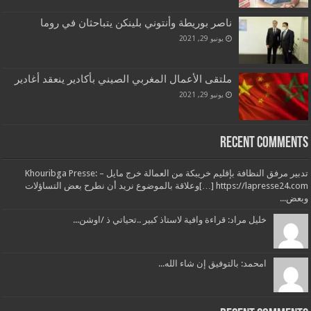
ناصر بوريطة وأنتوني بلينكن يتباحثان في روما
يونيو 29, 2021
ملتقى الأعمال المغربي الصيني بأكادير ينعقد أغادير
يونيو 29, 2021
Recent Comments
تدبير مرفق النظافة بإقليم خريبكة من العمالة خرج مايل – Khouribga Presse:
[…] https://lapresse24.comوعلاقة بالموضوع نريد أن نطرح بعض التساؤلات
وبعض...
خليل مراد: قراءة وافية لاستاذ كبير ..تحياتي ذ /اوشن...
امحمد: بالتوفيق إن شاء الله...