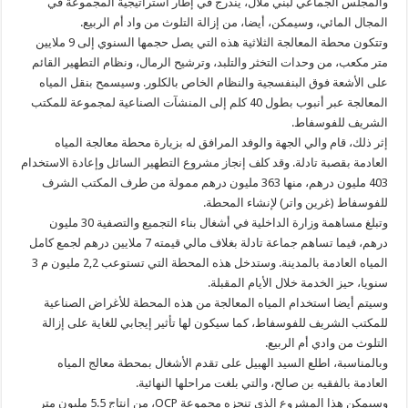
والمجلس الجماعي لبني ملال، يندرج في إطار استراتيجية المجموعة في
المجال المائي، وسيمكن، أيضا، من إزالة التلوث من واد أم الربيع.
وتتكون محطة المعالجة الثلاثية هذه التي يصل حجمها السنوي إلى 9 ملايين
متر مكعب، من وحدات التخثر والتلبد، وترشيح الرمال، ونظام التطهير القائم
على الأشعة فوق البنفسجية والنظام الخاص بالكلور. وسيسمح بنقل المياه
المعالجة عبر أنبوب بطول 40 كلم إلى المنشآت الصناعية لمجموعة للمكتب
الشريف للفوسفاط.
إثر ذلك، قام والي الجهة والوفد المرافق له بزيارة محطة معالجة المياه
العادمة بقصبة تادلة. وقد كلف إنجاز مشروع التطهير السائل وإعادة الاستخدام
403 مليون درهم، منها 363 مليون درهم ممولة من طرف المكتب الشرف
للفوسفاط (غرين واتر) لإنشاء المحطة.
وتبلغ مساهمة وزارة الداخلية في أشغال بناء التجميع والتصفية 30 مليون
درهم، فيما تساهم جماعة تادلة بغلاف مالي قيمته 7 ملايين درهم لجمع كامل
المياه العادمة بالمدينة. وستدخل هذه المحطة التي تستوعب 2,2 مليون م 3
سنويا، حيز الخدمة خلال الأيام المقبلة.
وسيتم أيضا استخدام المياه المعالجة من هذه المحطة للأغراض الصناعية
للمكتب الشريف للفوسفاط، كما سيكون لها تأثير إيجابي للغاية على إزالة
التلوث من وادي أم الربيع.
وبالمناسبة، اطلع السيد الهبيل على تقدم الأشغال بمحطة معالج المياه
العادمة بالفقيه بن صالح، والتي بلغت مراحلها النهائية.
وسيمكن هذا المشروع الذي تنجزه مجموعة OCP، من إنتاج 5.5 مليون متر