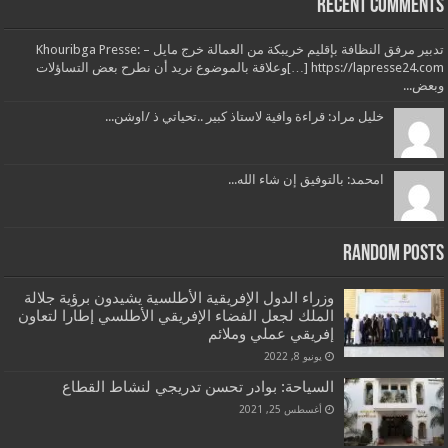
Recent Comments
تدبير مرفق النظافة بإقليم خريبكة من العمالة خرج مايل – Khouribga Presse:
[…] https://lapresse24.comوعلاقة بالموضوع نريد أن نطرح بعض التساؤلات
وبعض...
خليل مراد: قراءة وافية لاستاذ كبير ..تحياتي ذ /اوشن...
امحمد: بالتوفيق إن شاء الله...
Random Posts
وزراء الدول الإفريقية الأطلسية يشيدون برؤية جلالة
الملك لجعل الفضاء الإفريقي الأطلسي إطارا لتعاون
إفريقي عملي وملائم
يونيو 8, 2022
السياحة: بوادر تحسن تدريجي لنشاط القطاع
أغسطس 25, 2021