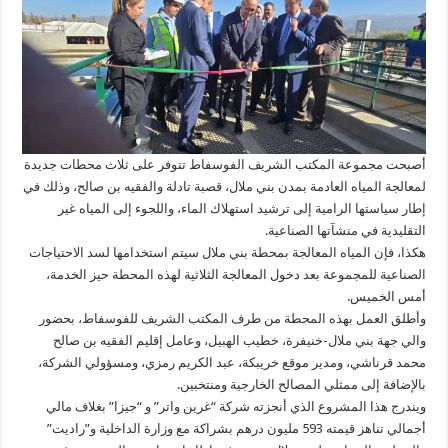
أصبحت مجموعة المكتب الشريف الفوسفاط تتوفر على ثلاث محطات جديدة
لمعالجة المياه العادمة بمدن بني ملال، قصبة تادلة والفقيه بن صالح، وذلك في
إطار سياستها الرامية إلى ترشيد استهلاك الماء، واللجوء إلى المياه غير
التقليدية في منشآتها الصناعية.
هكذا، فإن المياه المعالجة بمحطة بني ملال سيتم استخدامها لسد الاحتياجات
الصناعية للمجموعة بعد دخول المعالجة الثلاثية لهذه المحطة حيز الخدمة،
أمس الخميس.
وأطلق العمل بهذه المحطة من طرف المكتب الشريف للفوسفاط، بحضور
والي جهة بني ملال-خنيفرة، خطيب الهبيل، وعامل إقليم الفقيه بن صالح
محمد قرناشي، ومدير موقع خريبكة، عبد الكريم رمزي، ومسؤولي الشركة،
بالإضافة إلى ممثلي المصالح الخارجية ومنتخبين.
ويندرج هذا المشروع الذي أنجزته شركة “غرين واتر” و “جيزا” بغلاف مالي
أجمالي تناهز قيمته 593 مليون درهم بشراكة مع وزارة الداخلية و”راديت”