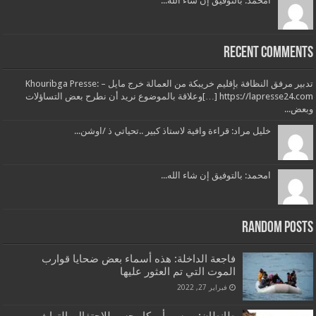
امحمد: بالتوفيق إن شاء الله...
Recent Comments
تدبير مرفق النظافة بإقليم خريبكة من العمالة خرج مايل – Khouribga Presse:
[…] https://lapresse24.comوعلاقة بالموضوع نريد أن نطرح بعض التساؤلات
وبعض...
خليل مراد: قراءة وافية لاستاذ كبير ..تحياتي ذ /اوشن...
امحمد: بالتوفيق إن شاء الله...
Random Posts
فاجعة الداخلة: هذه أسماء بعض ضحايا قوارب
الموت التي تم العثور عليها
فبراير 27, 2022
طانطان: موسم أموكار جسر للاحتفال بالتراث