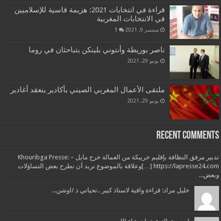
قراءة في انتخابات 2021: هزيمة قاسية للإسلاميين
في الانتخابات المغربية
سبتمبر 9, 2021
1
ناصر بوريطة وأنتوني بلينكن يتباحثان في روما
يونيو 29, 2021
ملتقى الأعمال المغربي الصيني بأكادير ينعقد أغادير
يونيو 29, 2021
Recent Comments
تدبير مرفق النظافة بإقليم خريبكة من العمالة خرج مايل – Khouribga Presse:
[…] https://lapresse24.comوعلاقة بالموضوع نريد أن نطرح بعض التساؤلات
وبعض...
خليل مراد: قراءة وافية لاستاذ كبير ..تحياتي ذ /اوشن...