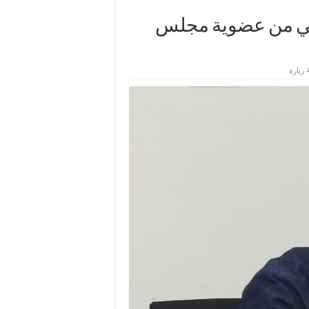
رشي من عضوية مجلس
رة