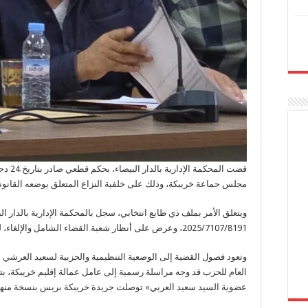
مجلس جماعة خريبكة، وذلك على خلفية النزاع المتعلق بوضعه القانوني 
2025/7107/8191، وعرض على أنظار شعبة القضاء الشامل والإلغاء، ليصدر بشأنه حكم قطعي تحت رقم 8560.
وتعود فصول القضية إلى الوضعية التنظيمية والحزبية لسعيد العرشي 
عضوية السيد سعيد العربي» توصلت جريدة خريبكة بريس بنسخة منها 