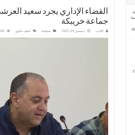
القضاء الإداري يجرد سعيد الع
ة
ية
جماعة خريبكة
وي
التايب
ديسمبر 24, 2025
سياسة
اضف تعليق
456 زيا
L