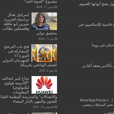
مشروع “كسوة العيد”
ول تفتح أبوابها للعموم
مارس 17, 2026
إسرائيل تغتال
مراسلة الجزيرة
شيرين أبو عاقلة
تخابات 2021: هزيمة قاسية للإسلاميين في
وفلسطين تطالب
بتحقيق دولي
مايو 11, 2022
احثان في روما
فتح باب الترشح
للمشاركة في
الدورة 17
للمهرجان الدولي
للفيلم الوثائقي بخريبكة
أكادير ينعقد أغادير
يوليو 2, 2026
نجاح كبير لتحالف
“أكاديمية هواوي
لتكنولوجيا
المعلومات
والاتصالات” والمدرسة الوطنية العليا
تدبير مرفق النظافة بإقليم خريبكة من العمالة خرج مايل – Khouribga Presse: […]
للفنون والمهن بالدار البيضاء
أغسطس 12, 2021
اوشن...