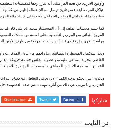
وأوضح الحزب، في هذه المراسلة، أنه تقرر، وفقا لمقتضياته التنظيم
هياكل الحزب، ابتداء من تاريخ توصل مصالح عمالة إقليم خريبكة بهذا ا
تنظيمية مغايرة داخل المجلس الجماعي كونه تخلى عن انتمائه الحزبي
كما تشير معطيات الملف إلى أن المستشار سعيد العرشي كان قد تق
الخروج النهائي من الحزب والتشطيب على اسمه من سجلات العضوية،
مراسلة أخرى مؤرخة في 10 أكتوبر 2025، موقعة من طرف الأمين العام للحزب، توصلت جريدة خريبكة بنسخة منها.
وبعد استكمال المسطرة القضائية، وما رافقها من تبادل للمذكرات و
القاضي بتجريد المدعى عليه من عضوية مجلس جماعة خريبكة، مع ترتيب 
القوانين المنظمة للانتداب الجماعي والمقتضيات المؤطرة للانتماء ا
ويكرس هذا الحكم توجه القضاء الإداري في التعاطي مع قضايا النزاعات ال
الحزبي، وما يترتب عن ذلك من آثار قانونية تمس صفة العضوية داخل ا
Stumbleupon
Twitter
Facebook
شاركها
عن التايب