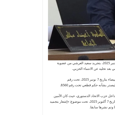
قضت المحكمة الإدارية بالدار البيضاء، بحكم قطعي صادر بتاريخ 24 دجنبر 2025، بتجريد سعيد العرشي من عضوية
بعد تخليه عن الانتماء الحزبي.
ويتعلق الأمر بملف ذي طابع انتخابي، سجل بالمحكمة الإدارية بالدار البيضاء بتاريخ 7 نونبر 2025، تحت رقم
داخل حزب الاتحاد الدستوري، حيث كان الأمين
العام للحزب قد وجه مراسلة رسمية إلى عامل عمالة إقليم خريبكة، بتاريخ 7 أكتوبر 2025، تحت موضوع: «إشعار بتجميد
وتم نشرها سابقا.