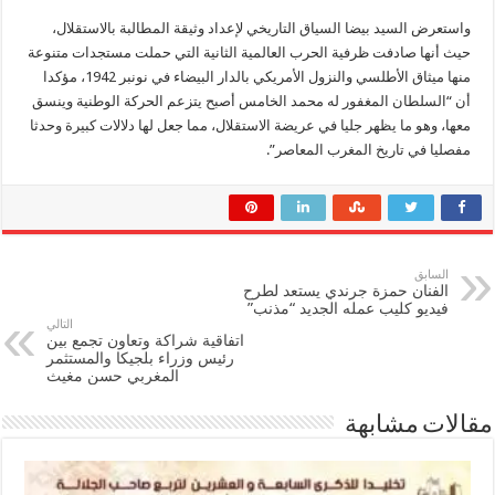
واستعرض السيد بيضا السياق التاريخي لإعداد وثيقة المطالبة بالاستقلال،
حيث أنها صادفت ‏ظرفية الحرب العالمية الثانية التي حملت مستجدات متنوعة
منها ميثاق الأطلسي والنزول ‏الأمريكي بالدار البيضاء في نونبر 1942، مؤكدا
أن “السلطان المغفور له محمد الخامس أصبح ‏يتزعم الحركة الوطنية وينسق
معها، وهو ما يظهر جليا في عريضة الاستقلال، مما جعل لها ‏دلالات كبيرة وحدثا
مفصليا في تاريخ المغرب المعاصر”‏.
السابق
الفنان حمزة جرندي يستعد لطرح
فيديو كليب عمله الجديد “مذنب”
التالي
‎ اتفاقية شراكة وتعاون تجمع بين
رئيس وزراء بلجيكا والمستثمر
المغربي حسن مغيث
مقالات مشابهة