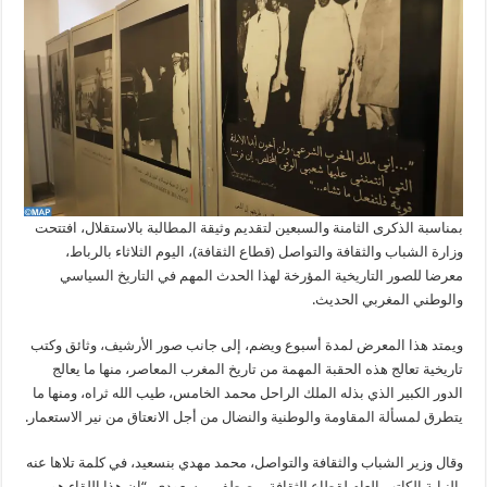
بمناسبة الذكرى الثامنة والسبعين لتقديم وثيقة المطالبة ‏بالاستقلال، افتتحت
وزارة الشباب والثقافة والتواصل (قطاع الثقافة)، اليوم الثلاثاء بالرباط،
معرضا للصور ‏التاريخية المؤرخة لهذا الحدث المهم في التاريخ السياسي
والوطني المغربي الحديث.‏
ويمتد هذا المعرض لمدة أسبوع ويضم، إلى جانب صور الأرشيف، وثائق وكتب
تاريخية تعالج ‏هذه الحقبة المهمة من تاريخ المغرب المعاصر، منها ما يعالج
الدور الكبير الذي بذله الملك ‏الراحل محمد الخامس، طيب الله ثراه، ومنها ما
يتطرق لمسألة المقاومة والوطنية والنضال من ‏أجل الانعتاق من نير الاستعمار.‏
وقال وزير الشباب والثقافة والتواصل، محمد مهدي بنسعيد، في كلمة تلاها عنه
بالنيابة الكاتب ‏العام لقطاع الثقافة، مصطفى مسعودي، “إن هذا اللقاء هو