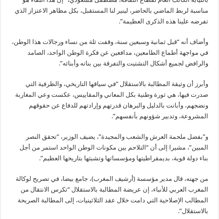
مناسبة لربط الماضي ‏بالحاضر، لينير لنا المستقبل، بكل مظاهر الاعتزاز الذي
تفرضه علينا هذه الذكرى ‏العظيمة”.‏
وأضاف أنه “قبل ثمانية وسبعين سنة، وقفت ثلة من نساء ورجالات هذا الوطن،
في ‏مواجهة أطماع الطامعين، مدافعين عن فكرة الوطن الواحد، الصامد
والرافض لجميع أشكال ‏التشتيت والتفرقة بين بناته وأبنائه”.‏
وأبرز أن وثيقة المطالبة بالاستقلال “في سياقها التاريخي، والظرفية التي
صدرت فيها، هي ثورة ‏وطنية بكل المعاني والمقاييس، عكست وعي المغاربة
ونضجهم، وأبانت بالدليل والبرهان قدرتهم وإرادتهم للدفاع عن حقوقهم
المشروعة، وتدبير شؤونهم بأنفسهم”.‏
و”بفضل ملحمة العرش والشعب والمجيدة”، يضيف الوزير، “تحقق النصر
المبين”، مشيرا إلى ‏أن “التلاحم بين مكونات الوطن الواحد استمر من أجل
بناء دولة قوية، بديمقراطيتها ‏ومؤسساتها وتشبثها بتاريخها العظيم”.‏
من جهته، قال مدير مؤسسة (أرشيف المغرب)، جامع بيضا، في تصريح لوكالة
المغرب العربي ‏للأنباء، إن عريضة المطالبة بالاستقلال “تكرس الانتقال من
المطالب الإصلاحية التي دامت ‏خلال عقد الثلاثينيات، إلى المطالبة الصريحة
بالاستقلال”.‏