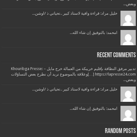
وبعض...
خليل مراد: قراءة وافية لاستاذ كبير ..تحياتي ذ /اوشن...
امحمد: بالتوفيق إن شاء الله...
Recent Comments
تدبير مرفق النظافة بإقليم خريبكة من العمالة خرج مايل – Khouribga Presse:
[…] https://lapresse24.comوعلاقة بالموضوع نريد أن نطرح بعض التساؤلات
وبعض...
خليل مراد: قراءة وافية لاستاذ كبير ..تحياتي ذ /اوشن...
امحمد: بالتوفيق إن شاء الله...
Random Posts