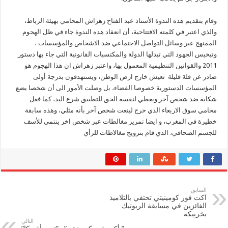
وقام بتقديم هذه الندوة الأستاذ عبد الفتاح زهراش المحامي بهيئة الرباط،
والذي اعتبر في كلمته الافتتاحية، أن انعقاد هذه الندوة جاء في ظل الهجوم
الممنهج عبر وسائل التواصل الاجتماعي ضد الاشخاص والمؤسسات ،
وتبخيس الجهود التي تبدلها الدولة والمكتسبات القانونية التي جاء بها دستور
2011 والقوانين التنظيمية المعمول بها، واعتبر زهراش ان هذا الهجوم هو
صادر عن قلة قليلة تعيش خارج ارض الوطن، ويستهدفون بدرجة أولى
المؤسسات الدستورية خصوصا القضاء، بل وصلت الأمور الى أن شخصا يضع
شكاية ضد شخص آخر ويعطي لنفسه الحق للتطبيق شرع اليد، كما فعل
محامي سوق الاربعاء الذي خرج لينعت شخص آخر بأنه مثلي، وهذه سابقة
خطيرة في المغرب، و ايضا تمرير مغالطات عبر شخص اخر ينتمي للأسف
للجسم الصحافي، الذي قام بترويج مغالاطات للرأي
السابق
اكت فور كومينيتي تحتفي بالتلاميذ
الفائزين في مسابقة الربوتيك
بخريبكة
التالي