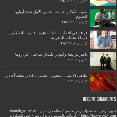
فبراير 18, 2022
1
مدينة الابتكار بجامعة الحسن الأول تفتح أبوابها
للعموم
يوليو 10, 2021
1
قراءة في انتخابات 2021: هزيمة قاسية للإسلاميين
في الانتخابات المغربية
سبتمبر 9, 2021
1
ناصر بوريطة وأنتوني بلينكن يتباحثان في روما
يونيو 29, 2021
ملتقى الأعمال المغربي الصيني بأكادير ينعقد أغادير
يونيو 29, 2021
Recent Comments
تدبير مرفق النظافة بإقليم خريبكة من العمالة خرج مايل – Khouribga Presse:
[…] https://lapresse24.comوعلاقة بالموضوع نريد أن نطرح بعض التساؤلات