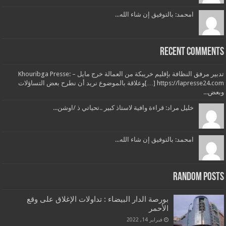
امحمد: بالتوفيق إن شاء الله...
Recent Comments
تدبير مرفق النظافة بإقليم خريبكة من العمالة خرج مايل – Khouribga Presse:
[…] https://lapresse24.comوعلاقة بالموضوع نريد أن نطرح بعض التساؤلات
وبعض...
خليل مراد: قراءة وافية لاستاذ كبير ..تحياتي ذ /اوشن...
امحمد: بالتوفيق إن شاء الله...
Random Posts
بورصة الدار البيضاء : تداولات الإغلاق على وقع
الأحمر
فبراير 14, 2022