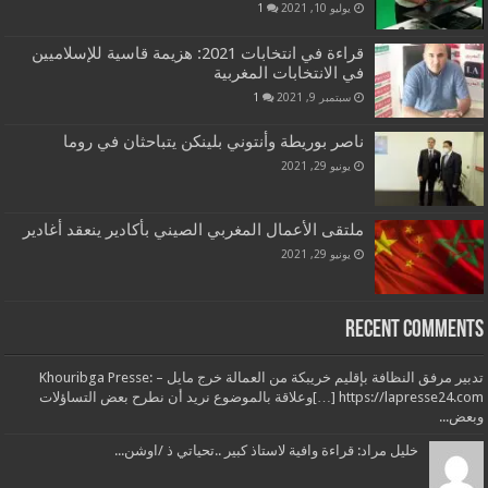
يوليو 10, 2021
1
قراءة في انتخابات 2021: هزيمة قاسية للإسلاميين
في الانتخابات المغربية
سبتمبر 9, 2021
1
ناصر بوريطة وأنتوني بلينكن يتباحثان في روما
يونيو 29, 2021
ملتقى الأعمال المغربي الصيني بأكادير ينعقد أغادير
يونيو 29, 2021
Recent Comments
تدبير مرفق النظافة بإقليم خريبكة من العمالة خرج مايل – Khouribga Presse:
[…] https://lapresse24.comوعلاقة بالموضوع نريد أن نطرح بعض التساؤلات
وبعض...
خليل مراد: قراءة وافية لاستاذ كبير ..تحياتي ذ /اوشن...