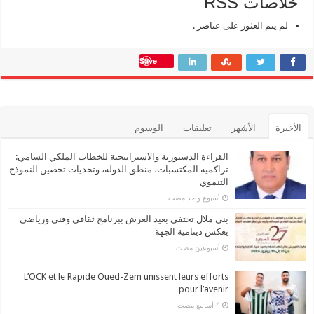
خلاصات RSS
لم يتم العثور على عناصر .
Save
الأخيرة
الأشهر
تعليقات
الوسوم
القراءة الدستورية والاستراتيجية للخطاب الملكي السامي:
تراكمية المكتسبات، منطق الدولة، وتحديات تحصين النموذج
التنموي
‏أسبوع واحد مضت
بني ملال تحتفي بعيد العرش ببرنامج ثقافي وفني ورياضي
يعكس دينامية الجهة
‏أسبوعين مضت
L’OCK et le Rapide Oued-Zem unissent leurs efforts
pour l’avenir