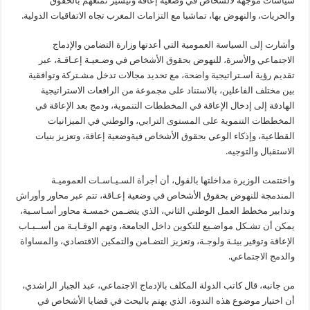
سياسات موجهة لألشخاص في وضعية إعاقة وتيسير تمتعهم بالحقوق
والحريات، والنهوض بها، تماشيا مع التزامات المغرب تجاه الاتفاقيات الدولية.
وأشارت إلى السياسة العمومية التي أعدتها وزارة التضامن والإدماج
الاجتماعي والأسرة، للنهوض بحقوق الأشخاص في وضـعيـة إعـاقـة، عبر
تقديم رؤية اسـتراتيجية واضحة، مع تحديد مجالات تدخل مشـتركة وتوافقية
بين مختلف الفاعلين، بالاستناد على مجموعة من الرافعات الاستراتيجية
الهادفة إلى إدخال الإعاقة في المخططات التنموية، ودمج بعد الإعاقة في
المخططات التنموية على المستوى الترابي، والوطني في الميزانيات
القطاعية، وإذكاء الوعي بحقوق الأشخاص فيةوضعية إعاقة، وتعزيز بنيات
الاستقبال والتوجيه.
واختتمت الوزيرة مداخلتها بالقول، أن أجرأة السـيـاسـات العموميـة
المندمجة للنهوض بحقوق الأشخاص في وضعية إعـاقة، تتم عبر محاور وأوراش
وتدابير مخطط العمل الوطني الثاني، الذي يتضـمن خمسـة محاور أسـاسـية،
يمكن أن تشـكل مواضـيع للتكوين داخل الجامعة، وتهم الوقـايـة من أســبـاب
الإعاقة وتوفير بيئـة ولوجـة، وتعزيز التضـامن والتمكين الاقتصادي، والمساواة
والدمج الاجتماعي.
من جانبه، قال كاتب الدولة المكلف بالإدماج الاجتماعي، عبد الجبار الراشدي،
أن اختيار موضوع هذه الندوة، الذي يهتم بالبحث في قضايا الأشخاص في