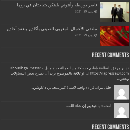
ناصر بوريطة وأنتوني بلينكن يتباحثان في روما
يونيو 29, 2021
ملتقى الأعمال المغربي الصيني بأكادير ينعقد أغادير
يونيو 29, 2021
Recent Comments
تدبير مرفق النظافة بإقليم خريبكة من العمالة خرج مايل – Khouribga Presse:
[…] https://lapresse24.comوعلاقة بالموضوع نريد أن نطرح بعض التساؤلات
وبعض...
خليل مراد: قراءة وافية لاستاذ كبير ..تحياتي ذ /اوشن...
امحمد: بالتوفيق إن شاء الله...
Recent Comments