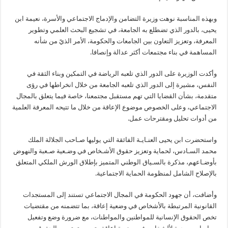
وبهذه المناسبة نوهت وزيرة التضامن والإدماج الاجتماعي والأسرة، نعيمة ابن
يحيى، بالدور الذي تضطلع به الجامعة، في تشجيع البحث العلمي وتطوير
المعرفة، وتعزيز التعاون بين الجامعات والحكومة، الأمر الذيً من شأنه
المساهمة في بناء مجتمعات أكثر عدالة وإنصافا.
وأكدت الوزيرة على الدور الذي تلعبه الرياضة في التمكين وبناء الثقة في
النفس، مشيرة إلى الدور الذي تلعبه الجامعة من خلال انخراطها في رؤى
متقدمة، بشأن القضايا التي تهم مستقبل مجتمعنا، خاصة فيما يتعلق بالمجال
الاجتماعي، وعلى الخصوص موضوع الإعاقة من خلال ما تتيحه المعرفة العلمية
من أدوات تحليل ومقترحات عمل.
واستحضرت ابن يحيى العنـايـة الفائقة التي يوليها صـاحب الجلالة الملك
محمد السـادس، لحماية وتعزيز حقوق الأشـخاص في وضـعية صـعبة والنهوض
بأوضـاعهم، مذكرة بالسـياق الوطني المتميز بإطلاق الورش الملكي المتعلق
بالإصلاح الشامل لمنظومة الحماية الاجتماعية.
وأضافت، أن جهود الحكومة في المجال الاجتماعي تستند إلى المستجدات
القانونية المرتبطة بالأشخاص في وضعية إعاقة، بما تتضمنه من مقتضيات
تخص الحقوق الإنسانية للمواطنين والمواطنات، مع ضرورة وضع وتفعيل