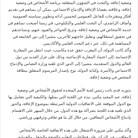
وضعية إعاقة، والبحث في الشؤون المتعلقة برياضة الأشخاص في وضعية
إعاقة، وعلاقته بقضايا الإعاقة والإدماج الاجتماعي، يمكن أن يساهم في تقديم
أفكار ومقترحات للفاعل العمومي لتحسين أدائه وتطوير سياسته العمومية.
وأضاف الراشدي، أن البحث العلمي والتكنلوجي، في زمننا أصبحت تساهم في
خدمة الأشخاص في وضعية إعاقة، وتزيح الحواجز والقيود عنهم، وتساعدهم
في تحقيق استقلالهم، وتقليل حاجتهم للأخرين، مشيرا إلى دور الجامعة في
المساهمة في ذلك، عبر دعم البحث العلمي والأكاديمي.
وأكد كاتب الدولة، أن المغرب حقق عدة مكاسب، حيث انتقل من المقاربة
الإحسانية، إلى اعتماد المقاربة الإدماجية، وذلك على غرار العديد من دول
العالم والدول المتقدمة، مشيرا إلى الدور الذي تلعبه وزارة التضامن والإدماج
الاجتماعي والأسرة، وكتابة الدولة، توج بإصدار المرسوم المتعلق ببطاقة
الشخص في وضعية إعاقة.
بدوره، قدم نائب رئيس لجنة الأمم المتحدة لحقوق الأشخاص في وضعية
إعاقة، عبد المجيد مكني، نبذة عن اللجنة التي يمثلها، والكيفية التي تتعامل بها
مع الدول الموقعة على الاتفاقيات الدولية المرتبطة بموضوع الإعاقة، والدور
الذي تلعبه هذه اللجنة بشراكة مع هذه الدول، من خلال السهر على الاهتمام
بإدماج الأشخاص المعاقين، من خلال كل ما هو ثقافي وترفيهي ورياضي.
وأكد مكني على ضرورة الاشتغال على هذه الاتفاقية الخاصة بالأشخاص
المعاقين، عبر التركيز على قطاعات، التعليم والصحة والشغل، والحماية