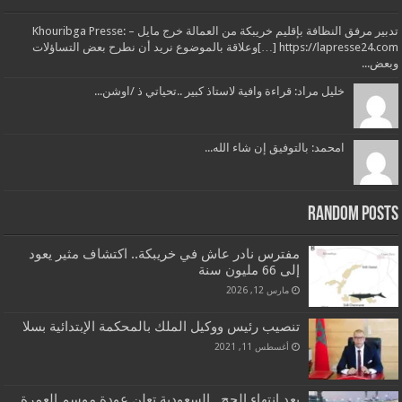
تدبير مرفق النظافة بإقليم خريبكة من العمالة خرج مايل – Khouribga Presse:
[…] https://lapresse24.comوعلاقة بالموضوع نريد أن نطرح بعض التساؤلات
وبعض...
خليل مراد: قراءة وافية لاستاذ كبير ..تحياتي ذ /اوشن...
امحمد: بالتوفيق إن شاء الله...
Random Posts
مفترس نادر عاش في خريبكة.. اكتشاف مثير يعود
إلى 66 مليون سنة
مارس 12, 2026
تنصيب رئيس ووكيل الملك بالمحكمة الإبتدائية بسلا
أغسطس 11, 2021
بعد انتهاء الحج.. السعودية تعلن عودة موسم العمرة