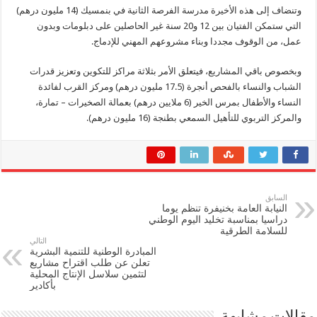
وتنضاف إلى هذه الأخيرة مدرسة الفرصة الثانية في بنمسيك (14 مليون درهم)
التي ستمكن الفتيان بين 12 و20 سنة غير الحاصلين على دبلومات وبدون
عمل، من الوقوف مجددا وبناء مشروعهم المهني للإدماج.
وبخصوص باقي المشاريع، فيتعلق الأمر بثلاثة مراكز للتكوين وتعزيز قدرات
الشباب والنساء بالفحص أنجرة (17.5 مليون درهم) ومركز القرب لفائدة
النساء والأطفال بمرس الخير (6 ملايين درهم) بعمالة الصخيرات – تمارة،
والمركز التربوي للتأهيل السمعي بطنجة (16 مليون درهم).
السابق
النيابة العامة بخنيفرة تنظم يوما
دراسيا بمناسبة تخليد اليوم الوطني
للسلامة الطرقية
التالي
المبادرة الوطنية للتنمية البشرية
تعلن عن طلب اقتراح مشاريع
لتثمين سلاسل الإنتاج المحلية
بأكادير