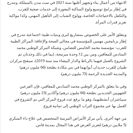
الانتهاء من أعمال بناء وتجهيز أغلبها سنة 2021 في ست مدن بالمملكة. وتندرج
في إطار برامج توسيع ولوج الساكنة المعوزة إلى خدمات صحية للقرب،
والتكفل بالاحتياجات الخاصة، وولوج الشباب إلى التأهيل المهني، وكذا مواكبة
تعزيز قدرات المرأة.
ويتعلق الأمر على الخصوص بمشاريع كبرى وبنيات طبية-اجتماعية تندرج في
إطار برنامجين مهمين للمؤسسة في مجالي الصحة والإعاقة: المراكز الطبية
للقرب- مؤسسة محمد الخامس للتضامن، وشبكة المركز الوطني محمد
السادس للمعاقين. ومن بين 12 وحدة مبرمجة، (بما في ذلك وحدتان تم
الشروع بالعمل فيهما بالرباط والدار البيضاء منذ سنة 2019)، سيفتح مركزان
طبيان للقرب جديدان أبوابهما في بني مكادة بطنجة (66 مليون درهم)
والمدينة الجديدة الرحمة (73 مليون درهم).
وفي ما يتعلق بالمركز الوطني محمد السادس للمعاقين، فإن الفرعين
الجهويين الجديدين بطنجة (66 مليون درهم) وأكادير (25 مليون درهم)
سيباشران أنشطتهما، وهو ما يرفع عدد فروع المركز التي تم الشروع في
العمل بها عبر مجموع التراب الوطني إلى ثمانية فروع.
من جهة أخرى، يأتي مركز الأمراض المزمنة المتخصص في علاج داء السكري
(5 ملايين درهم) لتعزيز العرض في هذا المجال بمدينة فاس.