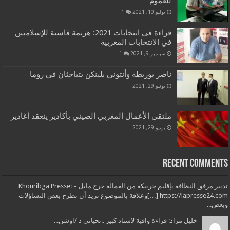
للعموم
يوليو 10, 2021
1
قراءة في انتخابات 2021: هزيمة قاسية للإسلاميين
في الانتخابات المغربية
سبتمبر 9, 2021
1
ناصر بوريطة وأنتوني بلينكن يتباحثان في روما
يونيو 29, 2021
ملتقى الأعمال المغربي الصيني بأكادير ينعقد أغادير
يونيو 29, 2021
Recent Comments
تدبير مرفق النظافة بإقليم خريبكة من العمالة خرج مايل – Khouribga Presse:
[…] https://lapresse24.comوعلاقة بالموضوع نريد أن نطرح بعض التساؤلات
وبعض...
خليل مراد: قراءة وافية لاستاذ كبير ..تحياتي ذ /اوشن...