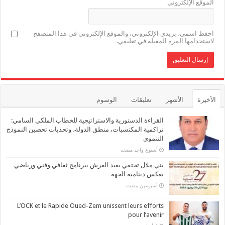
الموقع الإلكتروني
احفظ اسمي، بريدي الإلكتروني، والموقع الإلكتروني في هذا المتصفح
لاستخدامها المرة المقبلة في تعليقي.
الأخيرة
الأشهر
تعليقات
الوسوم
القراءة الدستورية والاستراتيجية للخطاب الملكي السامي:
تراكمية المكتسبات، منطق الدولة، وتحديات تحصين النموذج
التنموي
‏أسبوع واحد مضت
بني ملال تحتفي بعيد العرش ببرنامج ثقافي وفني ورياضي
يعكس دينامية الجهة
‏أسبوعين مضت
L’OCK et le Rapide Oued-Zem unissent leurs efforts
pour l’avenir