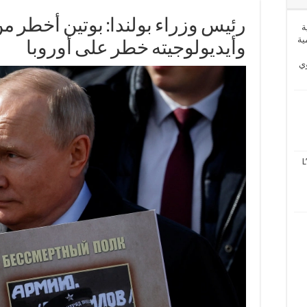
رئيس وزراء بولندا: بوتين أخطر من
ة
ية
وأيديولوجيته خطر على أوروبا
وي
L