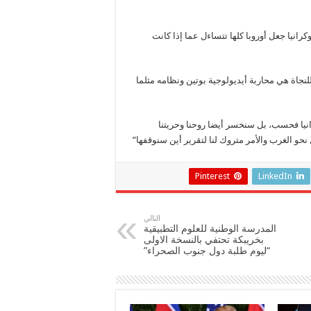
رانيا جعل أوروبا كلها تتساءل عما إذا كانت
نجاة هي محاربة أيديولوجية بوتين ونظامه مثلما
انيا فحسب، بل سنخسر أيضا روحنا وحريتنا
حو الغرب والأمر متروك لنا لتقرير أين سنوقفها”
Pinterest
LinkedIn
التالي
المدرسة الوطنية للعلوم التطبيقية
بخريبكة تحتفي بالنسخة الاولى
“ليوم طلبة دول جنوب الصحراء”