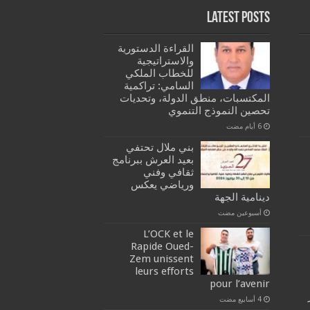
Latest Posts
القراءة الدستورية
والاستراتيجية
للخطاب الملكي
السامي: تراكمية
المكتسبات، منطق الدولة، وتحديات
تحصين النموذج التنموي
بني ملال تحتفي
بعيد العرش ببرنامج
ثقافي وفني
ورياضي يعكس
دينامية الجهة
‏أسبوعين مضت
L’OCK et le
Rapide Oued-
Zem unissent
leurs efforts
pour l’avenir