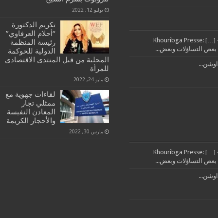
يوليو 12, 2022
تكريم الدكتورة
“أحلام العرفاوي”
تدبير مرفق النظافة بإقليم خريبكة من العمالة خرج مايل – Khouribga Presse: […]
رئيسة المنظمة
الدولية للحوكمة
المحلية من قبل المنتدى الاقتصادي
اوشن...
للمرأة
مايو 24, 2022
لقاءات جهوية مع
ممثلي تجار
المعادن النفيسة
والأحجار الكريمة
مارس 30, 2022
تدبير مرفق النظافة بإقليم خريبكة من العمالة خرج مايل – Khouribga Presse: […]
اوشن...