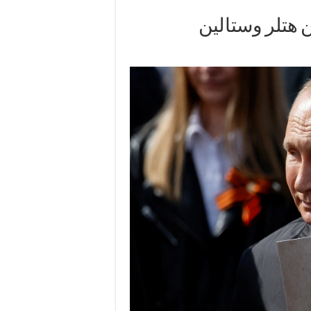
 هتلر وستالين