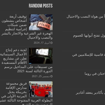
Random Posts
رأ من هواة النصب والاحتيال
توقيف أربعة
أشخاص ينشطون
ضمن شبكات
إجرامية لتنظيم
الهجرة غير الشرعية والاتجار بالبشر
ول تفتح أبوابها للعموم
والنصب والاحتيال
أبريل 17, 2024
لجنة دعم إنتاج
الأعمال السينمائية
تخابات 2021: هزيمة قاسية للإسلاميين في
تعلن عن مشاريع
الأفلام المستفيدة
من تسبيقات على المداخيل برسم
الدورة الثالثة لسنة 2021
احثان في روما
ديسمبر 25, 2021
فريق مجموعة
مدارس الإقامة
بخريبكة يحتل
أكادير ينعقد أغادير
المرتبة الأولى في
البطولة العربية المفتوحة الثالثة عشر
للروبوت بشرم الشيخ