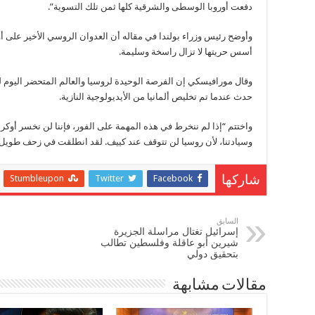
دفعت أوروبا الوسطى والشرقية كلها ثمن تلك التسوية”.
وأوضح رئيس وزراء بولندا في مقاله أن العدوان الروسي الأخير على أوك
أسس حريتها لا تزال راسخة وسليمة.
وقال مورافيسكي إن الفرصة الوحيدة لروسيا والعالم المتحضر اليوم لل
حدث عندما تم تخليص ألمانيا من الأيديولوجية النازية.
واختتم “إذا لم ننخرط في هذه المهمة على الفور، فإننا لن نخسر أوكر
وسيادتنا، لأن روسيا لن تتوقف عند كييف. لقد انطلقت في زحف طويل ن
Stumbleupon
Twitter
Facebook
شاركها
السابق
إسرائيل تغتال مراسلة الجزيرة
شيرين أبو عاقلة وفلسطين تطالب
بتحقيق دولي
مقالات مشابهة