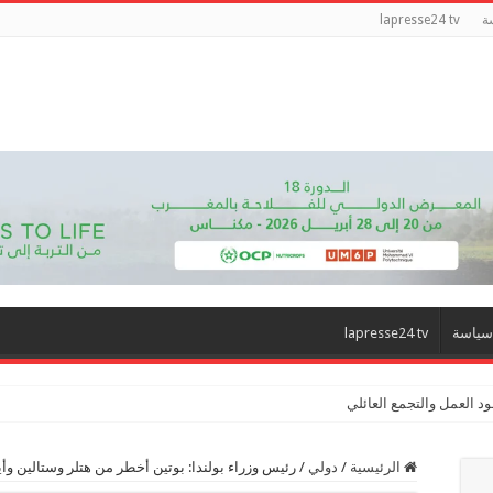
ة
lapresse24 tv
سياسة
lapresse24 tv
د العمل والتجمع العائلي
الرئيسية
/
دولي
/
رئيس وزراء بولندا: بوتين أخطر من هتلر وستالين وأ