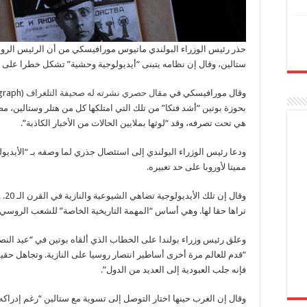
حذر رئيس الوزراء البولندي ماتيوس مورافيسكي من أن الرئيس الرو
ستالين، وقال إن نظامه يتبنى “أيديولوجية وحشية” تشكل خطرا على أو
وقال مورافيسكي في
مقال حصري نشرته له صحيفة التلغراف
بحوزة بوتين “أشد فتكا” من تلك التي امتلكها كل من هتلر وستالين، مض
هي تحت تصرفه، وقد “لوثها بملايين الحالات من الأخبار الكاذبة”.
ودعا رئيس الوزراء البولندي إلى استئصال جذري لما وصفه بـ “الأيديو
مميتا لأوروبا على حد تعبيره.
وقال
تراها حقا لها. وهي أساس “المهمة التاريخية الخاصة” للشعب الروسي ا
وعلق رئيس وزراء بولندا على الخطاب الذي ألقاه بوتين في “عيد النص
“قدم للعالم مرة أخرى أساطير انتصار روسيا على النازية. وتجاهل حقيقة
فإنه جلب العبودية إلى العديد من الدول”.
وقال إن الغرب حينها اختار التوصل إلى تسوية مع ستالين “رغم إدراك