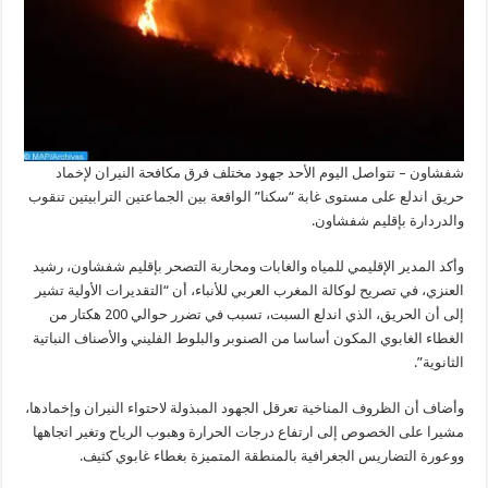
شفشاون – تتواصل اليوم الأحد جهود مختلف فرق مكافحة النيران لإخماد
حريق اندلع على مستوى غابة “سكنا” الواقعة بين الجماعتين الترابيتين تنقوب
والدردارة بإقليم شفشاون.
وأكد المدير الإقليمي للمياه والغابات ومحاربة التصحر بإقليم شفشاون، رشيد
العنزي، في تصريح لوكالة المغرب العربي للأنباء، أن “التقديرات الأولية تشير
إلى أن الحريق، الذي اندلع السبت، تسبب في تضرر حوالي 200 هكتار من
الغطاء الغابوي المكون أساسا من الصنوبر والبلوط الفليني والأصناف النباتية
الثانوية”.
وأضاف أن الظروف المناخية تعرقل الجهود المبذولة لاحتواء النيران وإخمادها،
مشيرا على الخصوص إلى ارتفاع درجات الحرارة وهبوب الرياح وتغير اتجاهها
ووعورة التضاريس الجغرافية بالمنطقة المتميزة بغطاء غابوي كثيف.