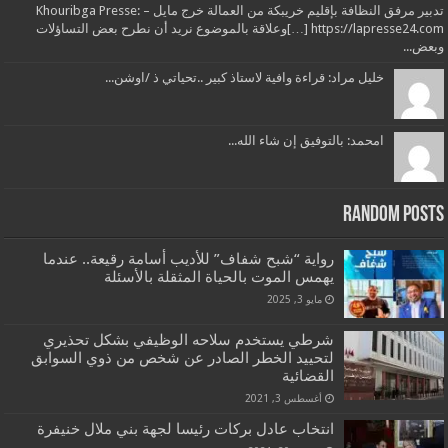
تدبير مرفق النظافة بإقليم خريبكة من العمالة خرج مايل – Khouribga Presse:
[…] https://lapresse24.comوعلاقة بالموضوع نريد أن نطرح بعض التساؤلات
وبعض...
خليل مراد: قراءة وافية لاستاذ كبير ..تحياتي ذ /اوشن...
امحمد: بالتوفيق إن شاء الله...
Random Posts
رواية “شبح شفاف” للأديب أسامة رقيعة.. عندما
يهمس الموت بالحياة المثقلة بالأسئلة
مايو 3, 2025
شرطي يستخدم سلاحه الوظيفي بشكل تحذيري
لتحييد الخطر الصادر عن شخص من ذوي السوابق
القضائية
أغسطس 3, 2021
انتخاب عادل بركات رئيسا لجهة بني ملال خنيفرة