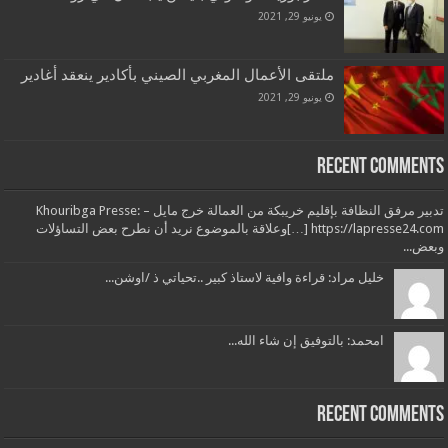
يونيو 29, 2021
ملتقى الأعمال المغربي الصيني بأكادير ينعقد أغادير
يونيو 29, 2021
Recent Comments
تدبير مرفق النظافة بإقليم خريبكة من العمالة خرج مايل – Khouribga Presse:
[…] https://lapresse24.comوعلاقة بالموضوع نريد أن نطرح بعض التساؤلات
وبعض...
خليل مراد: قراءة وافية لاستاذ كبير ..تحياتي ذ /اوشن...
امحمد: بالتوفيق إن شاء الله...
Recent Comments