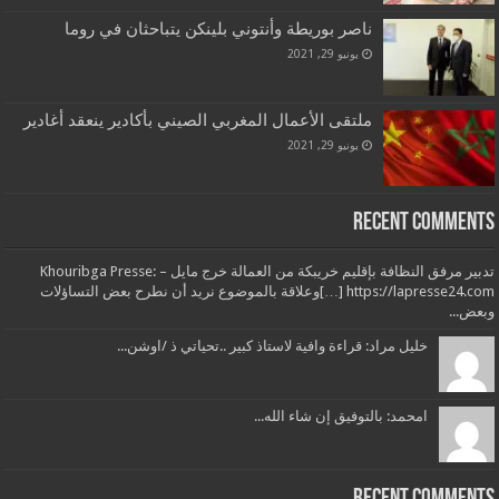
ناصر بوريطة وأنتوني بلينكن يتباحثان في روما
يونيو 29, 2021
ملتقى الأعمال المغربي الصيني بأكادير ينعقد أغادير
يونيو 29, 2021
Recent Comments
تدبير مرفق النظافة بإقليم خريبكة من العمالة خرج مايل – Khouribga Presse:
[…] https://lapresse24.comوعلاقة بالموضوع نريد أن نطرح بعض التساؤلات
وبعض...
خليل مراد: قراءة وافية لاستاذ كبير ..تحياتي ذ /اوشن...
امحمد: بالتوفيق إن شاء الله...