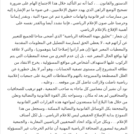
الدستور والقانون… ، كما أنه تم التأكيد خلال هذا الاجتماع الهام على ضرورة
تصحيح الوضع الراهن الذي يهدد حقوق الإعلاميين ، في ضوء ما تم الإشارة إليه
من ممارسات غير قانونية واتهامات خطيرة تنم عن سوء النية ، وبقدر إيماننا
وحرصنا على صون الإعلام الرياضي ، فإننا نشدد أيضا وبالقدر نفسه على
أهمية الإقلاع بالإعلام الرياضي.
إن شعار : “تخليق مهنة الصحافة الرياضية” الذي أضحى متاحا للجميع للتعبير
عن آرائهم فيه ، لا يعطي الحق لممارسة التضليل في المعلومات المقدمة
والمعطيات المعبر عنها (إن هم أرادوا إصلاحا كما يتوهمون) ، والتي لا علاقة
لها بواقع الحال المعبر عنه ، بل إن عدم التحري من صحة المعطيات التي يتم
الركوب عليها لاستهداف أشخاص في مواقع المسؤولية ، يخرج الانتقاد من
نطاقه المشروع إلى مستوى تصفية الحسابات ، وهو أمر لا يقل خطورة عن
العلل المصطنعة والممزوجة بالتهم والاسقاطات الغريبة على جمعيات إعلامية
رياضية ناضلت ولازالت تناضل كل من موقعه… ، وعليه ،
نود أن نشير أن مضامين كل ماجاء به صاحب الجمعية ، فهو ترهيب للصحافيات
والصحافيين لم يعد له مكان ، وسنواجه بكل القوة القانونية والنضالية ونعلن
من خلال هذا البلاغ أننا مستعدون لمواجهة هذه القرارات الغير القانونية
والمجحفة بكل الوسائل القانونية والنضالية الممكنة ، وسنجعل من هذا
النموذج بداية الإصلاح الحقيقي ليس للاعلام الرياضي ، بل لكل أصناف
الإعلام… ، وبكل جرأة يؤكد اتحاد الصحفيين الرياضيين المغاربة ، والجمعية
المغربية لمصوري الصحافة الرياضية المهنية أن تناغم الخرجات غير المسؤولة