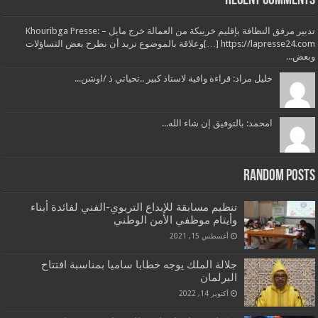
Recent Comments
تدبير مرفق النظافة بإقليم خريبكة من العمالة خرج مايل – Khouribga Presse:
[…] https://lapresse24.comوعلاقة بالموضوع نريد أن نطرح بعض التساؤلات
وبعض...
خليل مراد: قراءة وافية لاستاذ كبير ..تحياتي ذ /اوشن...
امحمد: بالتوفيق إن شاء الله...
Random Posts
تنظيم مسابقة للإبداع التربوي-الفني لفائدة أبناء
وأيتام موظفي الأمن الوطني
أغسطس 15, 2021
جلالة الملك يوجه خطابا ساميا بمناسبة افتتاح
البرلمان
أكتوبر 14, 2022