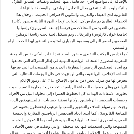
بالإضافة إلى مواضيع أخرى جد هامة ، منها التحكيم وتقنيات الفيديو (الڤار) ،
والتيكنولوجيا الحديثة في مجال التحليل الرياضي ، والوساطة والنزاعات
القانونية لدى الفيفا ، والتدريب والتكوين الاحترافي الحديث… وخلال هذا
الاجتماع الطارئ تم تدارس كل الجوانب لإنجاح الدورة الثالثة بحضور دكاترة
مختصين في العديد من المجالات من فرنسا (جامعة السوربون) وإسبانيا
(جامعة خوان كارلوس) والبرتغال ، وتم تشكيل لجنة تحت رئاسة الزميلين
الصحفيين لخضر النوالي ومحمود البمباري لمتابعة والتحضير لهذا الحدث الهام
والمتميز.
كما تدارس المكتب التنفيذي بحضور السيد عبد القادر بلمكي رئيس الجمعية
المغربية لمصوري الصحافة الرياضية المهنية في إطار الشراكة التي تجمعها
مع اتحاد الصحفيين الرياضيين المغاربة ، العديد من المستجدات التي تعرفها
الساحة الإعلامية الرياضية ، والتي لن تزيده في ظل الهجمات المتتالية التي
يتعرض لها من طرف بعض (من يدعون الإصلاح…!؟) على رموز الإعلام
الرياضي وعلى جمعيات الصحافة الرياضية ، تحت ذريعة محاربة التسيب حيث
تجاوزت الانتقادات الهدامة كل الخطوط الحمراء إلى محاولة النيل من الأفراد
وجمعيات الصحفيين الرياضيين ، وكأنها تصفية حسابات ، فالمستهدفين الذين
وجهت لهم سهام القذف والتشهير والسب والترهيب (يحتفظون بحقهم في
المتابعة القانونية) ، كما أبدى اتحاد الصحفيين الرياضيين المغاربة والجمعية
المغربية لمصوري الصحافة الرياضية المهنية عن أسفهما الشديدين للحملة
الممنهجة والتي استعملت فيها لغة منحطة ، والتي وصلت في بعض الأحيان
إلى تبخيس عمل الإعلام الرياضي الذي ظل شامخا أزيد من خمسين سنة الى