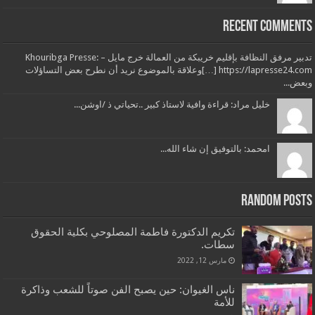
Recent Comments
تدبير مرفق النظافة بإقليم خريبكة من العمالة خرج مايل – Khouribga Presse:
[…] https://lapresse24.comوعلاقة بالموضوع نريد أن نطرح بعض التساؤلات
وبعض...
خليل مراد: قراءة وافية لاستاذ كبير ..تحياتي ذ /اوشن...
امحمد: بالتوفيق إن شاء الله...
Random Posts
تكريم الدكتورة فاطمة المصلوحي بكلية الحقوق
سطات.
مارس 12, 2022
ناس الغيوان: حين يصبح الفن صوتاً للشعب وذاكرة
للأمة