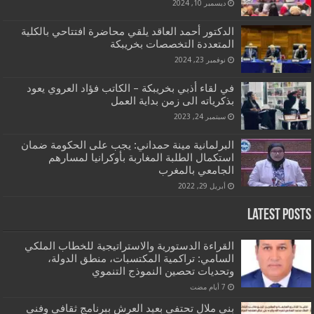
ديسمبر 10, 2024
الدكتور أحمد العاقد يلقي محاضرة افتتاحي بالكلية
المتعددة التخصصات بخريبكة
نوفمبر 23, 2024
في لقاء أذبي بخريبكة – الكاتب فؤاد العروي يعود
بذكرياته الى زمن بداية العمل
سبتمبر 24, 2023
البرلمانية مينة حمداني: يجب على الحكومة ضمان
استكمال الطلبة المغاربة بأوكرانيا لمسارهم
الجامعي بالمغرب
أبريل 29, 2022
Latest Posts
القراءة الدستورية والاستراتيجية للخطاب الملكي
السامي: تراكمية المكتسبات، منطق الدولة،
وتحديات تحصين النموذج التنموي
بني ملال تحتفي بعيد العرش ببرنامج ثقافي وفني