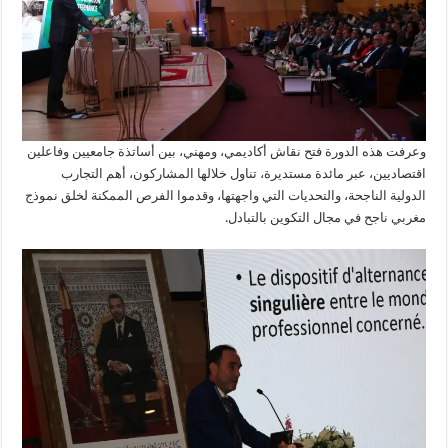
وعرفت هذه الدورة فتح نقاش أكاديمي، ومهني، بين أساتذة جامعيين وفاعلين
اقتصاديين، عبر مائدة مستديرة، تناول خلالها المشاركون، أهم التجارب
الدولية الناجحة، والتحديات التي واجهتها، وقدموا الفرص الممكنة لخلق نموذج
مغربي ناجح في مجال التكوين بالتبادل.