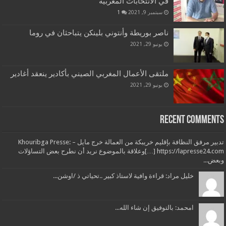
في الانتخابات المغربية
سبتمبر 9, 2021
1
ناصر بوريطة وأنتوني بلينكن يتباحثان في روما
يونيو 29, 2021
ملتقى الأعمال المغربي الصيني بأكادير ينعقد أغادير
يونيو 29, 2021
Recent Comments
تدبير مرفق النظافة بإقليم خريبكة من العمالة خرج مايل – Khouribga Presse:
[…] https://lapresse24.comوعلاقة بالموضوع نريد أن نطرح بعض التساؤلات
وبعض...
خليل مراد: قراءة وافية لاستاذ كبير ..تحياتي ذ /اوشن...
امحمد: بالتوفيق إن شاء الله...