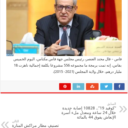
فاس – قال محند العنصر، رئيس مجلس جهة فاس مكناس، اليوم الخميس
بفاس، إنه تمت برمجة ما مجموعه 556 مشروعا بكلفة إجمالية ناهزت 18
مليار درهم، خلال ولاية المجلس (2021- 2015).
السابق
“كوفيد 19”.. 10828 إصابة جديدة
خلال 24 ساعة ومعدل ملء أسرة
الإنعاش يفوق 44 بالمائة
التالي
تصنيف مطار مراكش المنارة