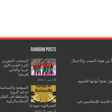
Random Posts
رأ من هواة النصب والاحتيال
المنتخب المغربي
لكرة القدم الأول
عربيا والثاني
إفريقيا
أبريل 1, 2022
ول تفتح أبوابها للعموم
الصوفية والسياسة:
جدلية الروح
والسلطة في الفكر
الإسلاميالزاوية
تخابات 2021: هزيمة قاسية للإسلاميين في
الشرقاوية نموذجا
نوفمبر 16, 2024