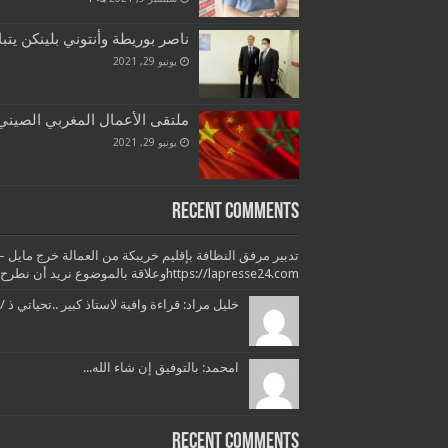
ناصر بوريطة وأنتوني بلينكن يتب
يونيو 29, 2021
ملتقى الأعمال المغربي الصيني ب
يونيو 29, 2021
Recent Comments
https://lapresse24.comوعلاقة بالموضوع نريد أن نطرح بعض التساؤلات وبعض...
خليل مراد: قراءة وافية لاستاذ كبير ..تحياتي ذ /
امحمد: بالتوفيق إن شاء الله...
Recent Comments