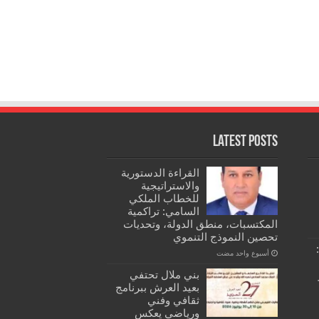
Latest Posts
القراءة الدستورية
والاستراتيجية
للخطاب الملكي
السامي: تراكمية
المكتسبات، منطق الدولة، وتحديات
تحصين النموذج التنموي
‏أسبوع واحد مضت
بني ملال تحتفي
بعيد العرش ببرنامج
ثقافي وفني
ورياضي يعكس