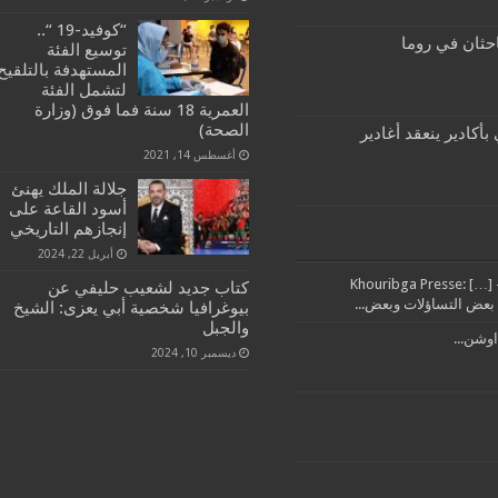
“كوفيد-19 “..
احثان في روما
توسيع الفئة
المستهدفة بالتلقيح
لتشمل الفئة
العمرية 18 سنة فما فوق (وزارة
الصحة)
أكادير ينعقد أغادير
أغسطس 14, 2021
جلالة الملك يهنئ
أسود القاعة على
إنجازهم التاريخي
أبريل 22, 2024
تدبير مرفق النظافة بإقليم خريبكة من العمالة خرج مايل – Khouribga Presse: […]
كتاب جديد لشعيب حليفي عن
بيوغرافيا شخصية أبي يعزى: الشيخ
والجبل
اوشن...
ديسمبر 10, 2024