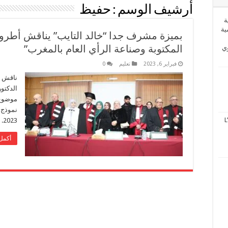
أرشيف الوسم :
حفيظ
ة
ية
بميزة مشرف جدا “خالد التايب” يناقش أطروح
المكتوبة وصناعة الرأي العام بالمغرب”
وي
فبراير 6, 2023
تعليم
0
ناقش ا
الدكتور
موضوع 
L
2023. بكلية العلوم القانونية والسياسية.
أكمل 